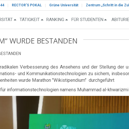
-44
RECTOR’S POKAL
Grüne Universität
Zentrum „Schritt in die Zu
RSITÄT
TÄTIGKEIT
RANKING
FÜR STUDENTEN
ABITURI
UM“ WURDE BESTANDEN
 BESTANDEN
adikalen Verbesserung des Ansehens und der Stellung der u
mations- und Kommunikationstechnologien zu sichern, insbesond
genheiten wurde Marathon "Wikistipendium" durchgeführt
ät für informationstechnologien namens Muhammad al-khwarizmi 