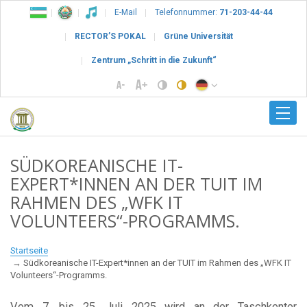
E-Mail
Telefonnummer:
71-203-44-44
RECTOR’S POKAL
Grüne Universität
Zentrum „Schritt in die Zukunft“
SÜDKOREANISCHE IT-
EXPERT*INNEN AN DER TUIT IM
RAHMEN DES „WFK IT
VOLUNTEERS“-PROGRAMMS.
Startseite
Südkoreanische IT-Expert*innen an der TUIT im Rahmen des „WFK IT
Volunteers“-Programms.
Vom 7. bis 25. Juli 2025 wird an der Taschkenter