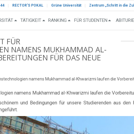
-44
RECTOR’S POKAL
Grüne Universität
Zentrum „Schritt in die Zu
RSITÄT
TÄTIGKEIT
RANKING
FÜR STUDENTEN
ABITURI
T FÜR
EN NAMENS MUKHAMMAD AL-
BEREITUNGEN FÜR DAS NEUE
ionstechnologien namens Mukhammad al-Khwarizmi laufen die Vorbereit
nologien namens Mukhammad al-Khwarizmi laufen die Vorbereitun
rschönern und Bedingungen für unsere Studierenden aus den
geführt.