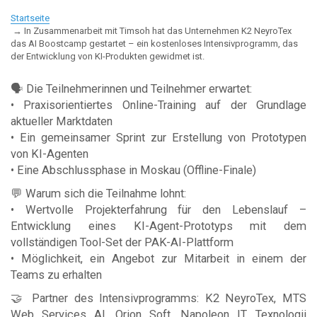
Startseite
In Zusammenarbeit mit Timsoh hat das Unternehmen K2 NeyroTex
das AI Boostcamp gestartet – ein kostenloses Intensivprogramm, das
der Entwicklung von KI-Produkten gewidmet ist.
🗣 Die Teilnehmerinnen und Teilnehmer erwartet:
• Praxisorientiertes Online-Training auf der Grundlage
aktueller Marktdaten
• Ein gemeinsamer Sprint zur Erstellung von Prototypen
von KI-Agenten
• Eine Abschlussphase in Moskau (Offline-Finale)
💬 Warum sich die Teilnahme lohnt:
• Wertvolle Projekterfahrung für den Lebenslauf –
Entwicklung eines KI-Agent-Prototyps mit dem
vollständigen Tool-Set der PAK-AI-Plattform
• Möglichkeit, ein Angebot zur Mitarbeit in einem der
Teams zu erhalten
🤝 Partner des Intensivprogramms: K2 NeyroTex, MTS
Web Services AI, Orion Soft, Napoleon IT, Texnologii