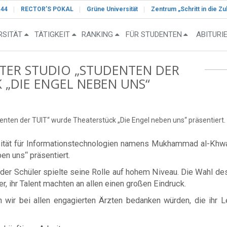
-44
RECTOR’S POKAL
Grüne Universität
Zentrum „Schritt in die Zu
RSITÄT
TÄTIGKEIT
RANKING
FÜR STUDENTEN
ABITURI
TER STUDIO „STUDENTEN DER
 „DIE ENGEL NEBEN UNS“
enten der TUIT“ wurde Theaterstück „Die Engel neben uns“ präsentiert.
rsität für Informationstechnologien namens Mukhammad al-Khwa
en uns“ präsentiert.
eder Schüler spielte seine Rolle auf hohem Niveau. Die Wahl d
r, ihr Talent machten an allen einen großen Eindruck.
 wir bei allen engagierten Ärzten bedanken würden, die ihr L