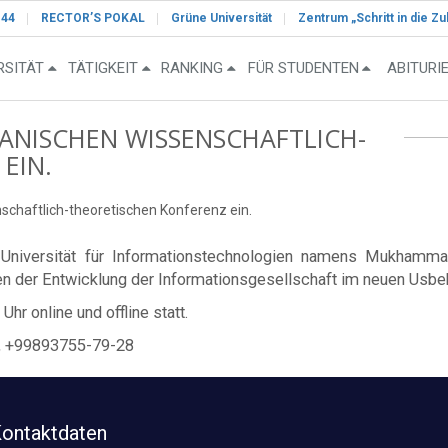
-44
RECTOR’S POKAL
Grüne Universität
Zentrum „Schritt in die Zu
RSITÄT
TÄTIGKEIT
RANKING
FÜR STUDENTEN
ABITURI
KANISCHEN WISSENSCHAFTLICH-
EIN.
nschaftlich-theoretischen Konferenz ein.
 Universität für Informationstechnologien namens Mukhammad
 der Entwicklung der Informationsgesellschaft im neuen Usbeki
hr online und offline statt.
7, +99893755-79-28
ontaktdaten