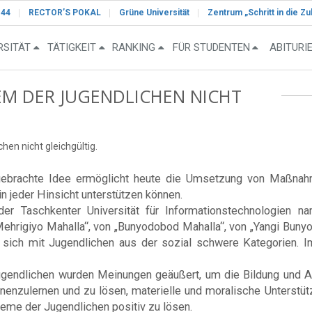
-44
RECTOR’S POKAL
Grüne Universität
Zentrum „Schritt in die Zu
RSITÄT
TÄTIGKEIT
RANKING
FÜR STUDENTEN
ABITURI
EM DER JUGENDLICHEN NICHT
hen nicht gleichgültig.
gebrachte Idee ermöglicht heute die Umsetzung von Maßnah
n jeder Hinsicht unterstützen können.
 Taschkenter Universität für Informationstechnologien n
rigiyo Mahalla“, von „Bunyodobod Mahalla“, von „Yangi Bunyod
raf sich mit Jugendlichen aus der sozial schwere Kategorien
endlichen wurden Meinungen geäußert, um die Bildung und Aus
nnenzulernen und zu lösen, materielle und moralische Unterstüt
eme der Jugendlichen positiv zu lösen.