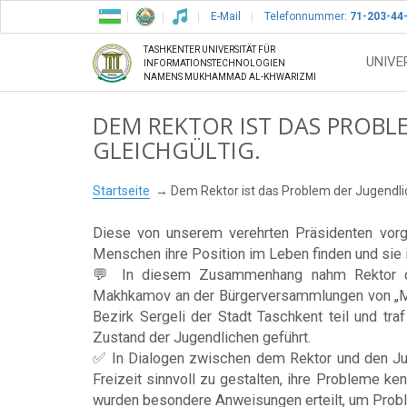
E-Mail
Telefonnummer:
71-203-44
TASHKENTER UNIVERSITÄT FÜR
UNIVE
INFORMATIONSTECHNOLOGIEN
NAMENS MUKHAMMAD AL-KHWARIZMI
DEM REKTOR IST DAS PROBL
GLEICHGÜLTIG.
Startseite
Dem Rektor ist das Problem der Jugendlic
Diese von unserem verehrten Präsidenten vor
Menschen ihre Position im Leben finden und sie i
💬 In diesem Zusammenhang nahm Rektor der
Makhkamov an der Bürgerversammlungen von „Meh
Bezirk Sergeli der Stadt Taschkent teil und t
Zustand der Jugendlichen geführt.
✅ In Dialogen zwischen dem Rektor und den Jug
Freizeit sinnvoll zu gestalten, ihre Probleme ke
wurden besondere Anweisungen erteilt, um Probl