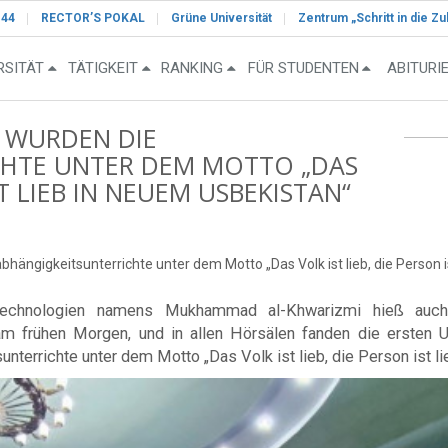
-44
RECTOR’S POKAL
Grüne Universität
Zentrum „Schritt in die Zu
RSITÄT
TÄTIGKEIT
RANKING
FÜR STUDENTEN
ABITURI
 WURDEN DIE
HTE UNTER DEM MOTTO „DAS
ST LIEB IN NEUEM USBEKISTAN“
ngigkeitsunterrichte unter dem Motto „Das Volk ist lieb, die Person is
onstechnologien namens Mukhammad al-Khwarizmi hieß auc
 am frühen Morgen, und in allen Hörsälen fanden die ersten 
terrichte unter dem Motto „Das Volk ist lieb, die Person ist li