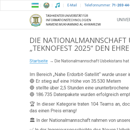
E-Mail
Telefonnummer:
71-203-44
TASHKENTER UNIVERSITÄT FÜR
UNIVE
INFORMATIONSTECHNOLOGIEN
NAMENS MUKHAMMAD AL-KHWARIZMI
DIE NATIONALMANNSCHAFT U
„TEKNOFEST 2025“ DEN EHR
Startseite
Die Nationalmannschaft Usbekistans hat
Im Bereich „Nahe Erdorbit-Satellit“ wurde unser i
🔵 Er stieg auf eine Höhe von 35.530 Metern
🔵 stellte über 2,5 Stunden eine ununterbrochene
🔵 186.735 Datenpakete wurden erfolgreich emp
🏆 In dieser Kategorie traten 104 Teams an, do
das einen Preis errang!
🏛 In der Nationalmannschaft nahmen von unserer 
✅ In der Ingenieursgeschichte des Neuen Usbeki