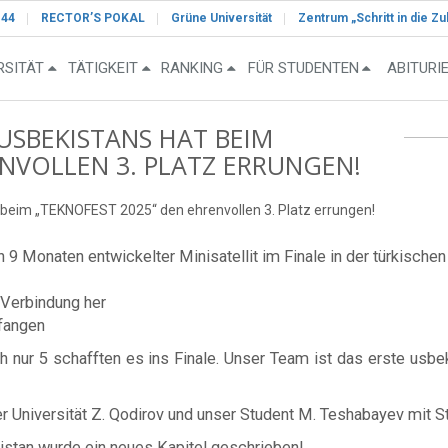
-44
RECTOR’S POKAL
Grüne Universität
Zentrum „Schritt in die Zu
RSITÄT
TÄTIGKEIT
RANKING
FÜR STUDENTEN
ABITURI
SBEKISTANS HAT BEIM
ENVOLLEN 3. PLATZ ERRUNGEN!
 beim „TEKNOFEST 2025“ den ehrenvollen 3. Platz errungen!
n 9 Monaten entwickelter Minisatellit im Finale in der türkischen
 Verbindung her
fangen
ch nur 5 schafften es ins Finale. Unser Team ist das erste u
Universität Z. Qodirov und unser Student M. Teshabayev mit Sto
stan wurde ein neues Kapitel geschrieben!