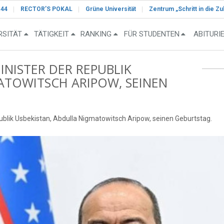
-44
RECTOR’S POKAL
Grüne Universität
Zentrum „Schritt in die Zu
RSITÄT
TÄTIGKEIT
RANKING
FÜR STUDENTEN
ABITURI
INISTER DER REPUBLIK
ATOWITSCH ARIPOW, SEINEN
ublik Usbekistan, Abdulla Nigmatowitsch Aripow, seinen Geburtstag.