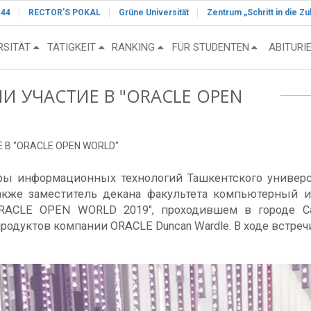
-44
RECTOR’S POKAL
Grüne Universität
Zentrum „Schritt in die Zu
RSITÄT
TÄTIGKEIT
RANKING
FÜR STUDENTEN
ABITURI
И УЧАСТИЕ В "ORACLE OPEN
 В "ORACLE OPEN WORLD"
дры информационных технологий Ташкентского универ
также заместитель декана факультета компьютерный
ORACLE OPEN WORLD 2019", проходившем в городе С
родуктов компании ORACLE Duncan Wardle. В ходе встре