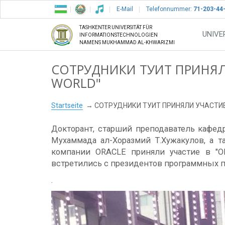
E-Mail
Telefonnummer:
71-203-44
TASHKENTER UNIVERSITÄT FÜR
UNIVE
INFORMATIONSTECHNOLOGIEN
NAMENS MUKHAMMAD AL-KHWARIZMI
СОТРУДНИКИ ТУИТ ПРИНЯЛ
WORLD"
Startseite
СОТРУДНИКИ ТУИТ ПРИНЯЛИ УЧАСТИЕ
Докторант, старший преподаватель кафе
Мухаммада ал-Хоразмий Т.Хужакулов, а 
компании ORACLE приняли участие в "
встретились с президентов программных п
.