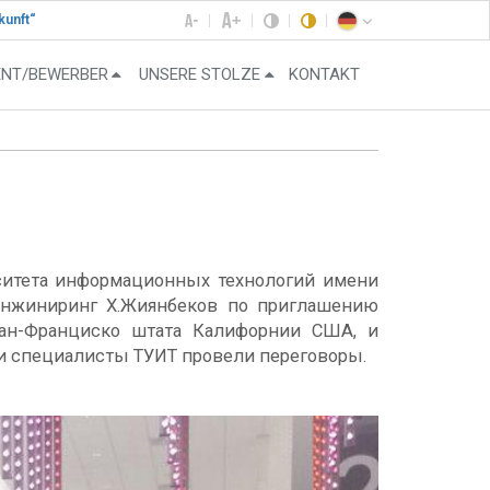
kunft“
ENT/BEWERBER
UNSERE STOLZE
KONTAKT
ситета информационных технологий имени
 инжиниринг Х.Жиянбеков по приглашению
ан-Франциско штата Калифорнии США, и
чи специалисты ТУИТ провели переговоры.