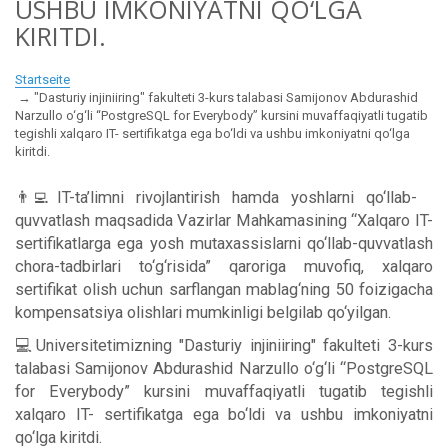
USHBU IMKONIYATNI QO‘LGA
KIRITDI.
Startseite
"Dasturiy injiniiring" fakulteti 3-kurs talabasi Samijonov Abdurashid
Narzullo o‘g‘li “PostgreSQL for Everybody” kursini muvaffaqiyatli tugatib
tegishli xalqaro IT- sertifikatga ega bo‘ldi va ushbu imkoniyatni qo‘lga
kiritdi.
👨‍💻IT-ta’limni rivojlantirish hamda yoshlarni qo‘llab-
quvvatlash maqsadida Vazirlar Mahkamasining “Xalqaro IT-
sertifikatlarga ega yosh mutaxassislarni qo‘llab-quvvatlash
chora-tadbirlari to‘g‘risida” qaroriga muvofiq, xalqaro
sertifikat olish uchun sarflangan mablag‘ning 50 foizigacha
kompensatsiya olishlari mumkinligi belgilab qo‘yilgan.
💻Universitetimizning "Dasturiy injiniiring" fakulteti 3-kurs
talabasi Samijonov Abdurashid Narzullo o‘g‘li “PostgreSQL
for Everybody” kursini muvaffaqiyatli tugatib tegishli
xalqaro IT- sertifikatga ega bo‘ldi va ushbu imkoniyatni
qo‘lga kiritdi.