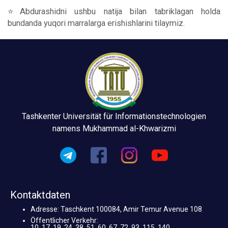
⭐️Abdurashidni ushbu natija bilan tabriklagan holda
bundanda yuqori marralarga erishishlarini tilaymiz.
Tashkenter Universität für Informationstechnologien
namens Mukhammad al-Khwarizmi
Kontaktdaten
Adresse: Taschkent 100084, Amir Temur Avenue 108
Öffentlicher Verkehr:
10, 17, 19, 24, 38, 51, 60, 67, 72, 93, 115, 140