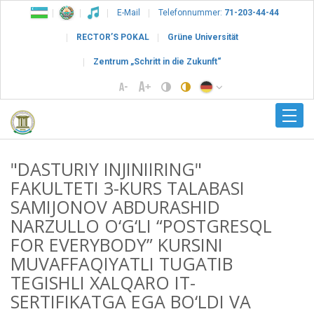
E-Mail
Telefonnummer:
71-203-44-44
RECTOR’S POKAL
Grüne Universität
Zentrum „Schritt in die Zukunft“
"DASTURIY INJINIIRING"
FAKULTETI 3-KURS TALABASI
SAMIJONOV ABDURASHID
NARZULLO O‘G‘LI “POSTGRESQL
FOR EVERYBODY” KURSINI
MUVAFFAQIYATLI TUGATIB
TEGISHLI XALQARO IT-
SERTIFIKATGA EGA BO‘LDI VA