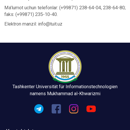
Ma’lumot uchun telefonlar: (+99871) 238-64-04, 238-64-80;
faks: (+99871) 235-10-40.
Elektron manzil: info@tuit.uz
Tashkenter Universität für Informationstechnologien
namens Mukhammad al-Khwarizmi