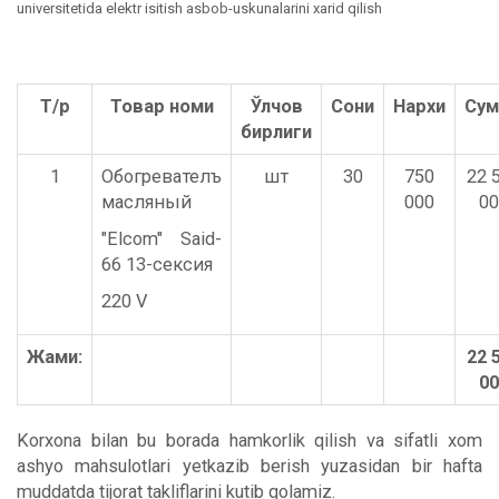
universitetida elektr isitish asbob-uskunalarini xarid qilish
Т/р
Товар номи
Ўлчов
Сони
Нархи
Су
бирлиги
1
Обогревателъ
шт
30
750
22 
масляный
000
00
"Elcom" Said-
66 13-сексия
220 V
Жами:
22 
00
Korxona bilan bu borada hamkorlik qilish va sifatli xom
ashyo mahsulotlari yetkazib berish yuzasidan bir hafta
muddatda tijorat takliflarini kutib qolamiz.