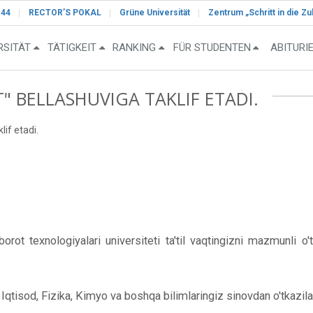
-44
RECTOR’S POKAL
Grüne Universität
Zentrum „Schritt in die Zu
RSITÄT
TÄTIGKEIT
RANKING
FÜR STUDENTEN
ABITURI
" BELLASHUVIGA TAKLIF ETADI.
lif etadi.
texnologiyalari universiteti ta'til vaqtingizni mazmunli o'tk
Iqtisod, Fizika, Kimyo va boshqa bilimlaringiz sinovdan o'tkazila