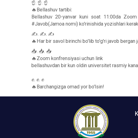
☝️. ☝️. ☝️
🔥Bellashuv tartibi:
Bellashuv 20-yanvar kuni soat 11:00da Zoom pl
#Javob(Jamoa nomi) ko'rinishida yozishlari kerak 
✍️. ✍️. ✍️
🔥Har bir savol birinchi bo'lib to'g'ri javob bergan
📥. 📥. 📥
🔥Zoom konfrensiyasi uchun link
bellashuvdan bir kun oldin universitet rasmiy kanali
✊. ✊. ✊
🔥Barchangizga omad yor bo'lsin!
K