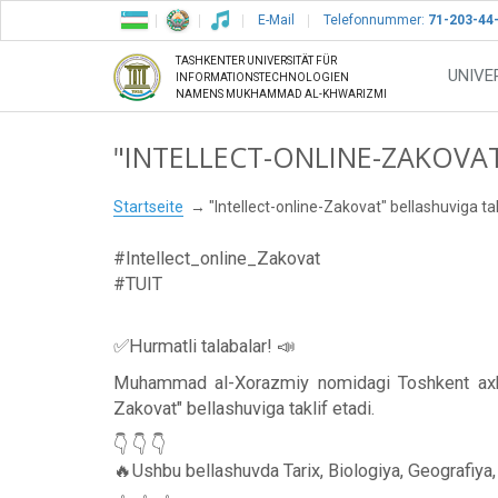
E-Mail
Telefonnummer:
71-203-44
TASHKENTER UNIVERSITÄT FÜR
UNIVE
INFORMATIONSTECHNOLOGIEN
NAMENS MUKHAMMAD AL-KHWARIZMI
"INTELLECT-ONLINE-ZAKOVAT
Startseite
"Intellect-online-Zakovat" bellashuviga tak
#Intellect_online_Zakovat
#TUIT
✅Hurmatli talabalar! 📣
Muhammad al-Xorazmiy nomidagi Toshkent axborot 
Zakovat" bellashuviga taklif etadi.
👇 👇 👇
🔥Ushbu bellashuvda Tarix, Biologiya, Geografiya, 