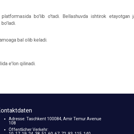
atformasida bo'lib o'tadi. Bellashuvda ishtirok etayotgan 
bo'ladi.
 jamoaga bal olib keladi.
da e'lon qilinadi.
ontaktdaten
Adresse: Taschkent 100084, Amir Temur Avenue
108
Öffentlicher Verkehr:
10, 17, 19, 24, 38, 51, 60, 67, 72, 93, 115, 140