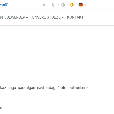
kunft“
ENT/BEWERBER
UNSERE STOLZE
KONTAKT
azishga qaratilgan navbatdagi "Intellect-online-
di.