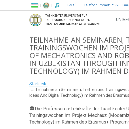
E-Mail
Telefonnummer:
71-203-44
TASHKENTER UNIVERSITÄT FÜR
UNIVE
INFORMATIONSTECHNOLOGIEN
NAMENS MUKHAMMAD AL-KHWARIZMI
TEILNAHME AN SEMINAREN, 
TRAININGSWOCHEN IM PROJ
OF MECHATRONICS AND ROB
IN UZBEKISTAN THROUGH IN
TECHNOLOGY) IM RAHMEN D
Startseite
Teilnahme an Seminaren, Treffen und Trainingswoc
Ideas And Digital Technology) im Rahmen des Erasm
🏛Die Professoren-Lehrkräfte der Taschkenter 
Trainingswochen im Projekt Mechauz (Moderniza
Technology) im Rahmen des Erasmus+ Programms