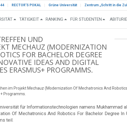
-44
RECTOR’S POKAL
Grüne Universität
Zentrum „Schritt in die Zu
RSITÄT
TÄTIGKEIT
RANKING
FÜR STUDENTEN
ABITURI
TREFFEN UND
EKT MECHAUZ (MODERNIZATION
OTICS FOR BACHELOR DEGREE
NOVATIVE IDEAS AND DIGITAL
ES ERASMUS+ PROGRAMMS.
hen im Projekt Mechauz (Modernization Of Mechatronics And Robotics 
us+ Programms.
Universität für Informationstechnologien namens Mukhammad a
tion Of Mechatronics And Robotics For Bachelor Degree In U
 teil.