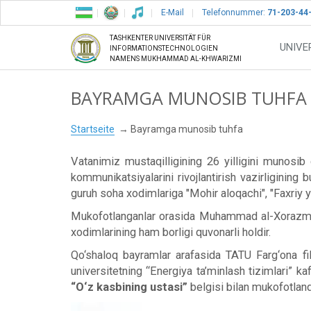
E-Mail
Telefonnummer:
71-203-44
TASHKENTER UNIVERSITÄT FÜR
UNIVE
INFORMATIONSTECHNOLOGIEN
NAMENS MUKHAMMAD AL-KHWARIZMI
BAYRAMGA MUNOSIB TUHFA
Startseite
Bayramga munosib tuhfa
Vatanimiz mustaqilligining 26 yilligini munosib 
kommunikatsiyalarini rivojlantirish vazirligining
guruh soha xodimlariga "Mohir aloqachi", "Faxriy yo
Mukofotlanganlar orasida Muhammad al-Xorazmiy n
xodimlarining ham borligi quvonarli holdir.
Qo‘shaloq bayramlar arafasida TATU Farg‘ona fili
universitetning “Energiya ta’minlash tizimlari” ka
“O‘z kasbining ustasi”
belgisi bilan mukofotlandi