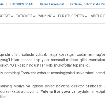
-44
RECTOR’S POKAL
Grüne Universität
Zentrum „Schritt in die Zu
RSITÄT
TÄTIGKEIT
RANKING
FÜR STUDENTEN
ABITURI
qarshi olish, sohada yuksak natija ko‘rsatgan xodimlarni rag‘b
 buyrug‘i bilan sohada ko‘p yillar samarali mehnat qilib, mamlak
rliq", "O‘z kasbining ustasi" kabi mukofotlar topshirildi.
omidagi Toshkent axborot texnologiyalari universiteti hamda uni
alining Moliya va iqtisod ishlari bo‘yicha direktor o‘rinbosari
fedrasi katta o‘qituvchisi
Yelena Borisova
va foydalanish-xo‘jal
lar.