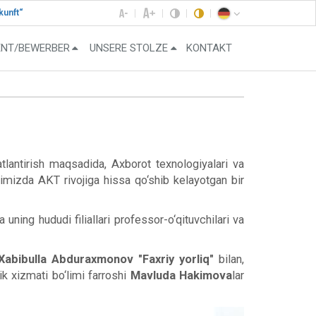
kunft“
ENT/BEWERBER
UNSERE STOLZE
KONTAKT
atlantirish maqsadida, Axborot texnologiyalari va
atimizda AKT rivojiga hissa qo‘shib kelayotgan bir
ng hududi filiallari professor-o‘qituvchilari va
Xabibulla Abduraxmonov "Faxriy yorliq"
bilan,
ik xizmati bo‘limi farroshi
Mavluda Hakimova
lar