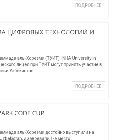
ПОДРОБНЕЕ
ВА ЦИФРОВЫХ ТЕХНОЛОГИЙ И
мада аль-Хорезми (ТУИТ), INHA University in
мического лицея при ТУИТ могут принять участие в
ики Узбекистан.
ПОДРОБНЕЕ
ARK CODE CUP!
аммада аль-Хорезми достойно выступили на
zbekistan, и завоевали 1-е место.