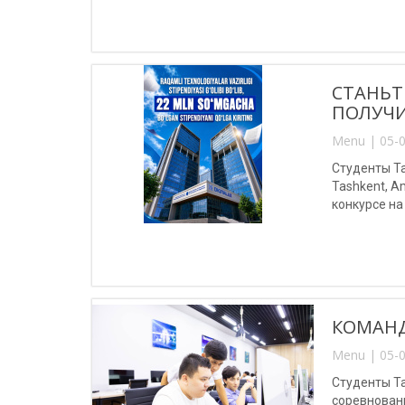
СТАНЬТ
ПОЛУЧИ
Menu | 05-0
Студенты Та
Tashkent, A
конкурсе на
КОМАНД
Menu | 05-0
Студенты Т
соревновани