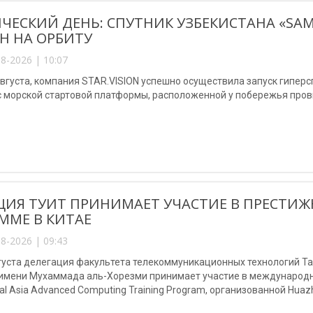
ЧЕСКИЙ ДЕНЬ: СПУТНИК УЗБЕКИСТАНА «SA
Н НА ОРБИТУ
8-2026 | 10:07
августа, компания STAR.VISION успешно осуществила запуск гипер
с морской стартовой платформы, расположенной у побережья пров
ЦИЯ ТУИТ ПРИНИМАЕТ УЧАСТИЕ В ПРЕСТ
ММЕ В КИТАЕ
8-2026 | 09:43
августа делегация факультета телекоммуникационных технологий 
 имени Мухаммада аль-Хорезми принимает участие в международно
al Asia Advanced Computing Training Program, организованной Huazho