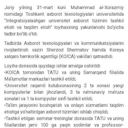
Joriy yilning 31-mart kuni Muhammad al-Xorazmiy
nomidagi Toshkent axborot texnologiyalari universitetida
“Integratsiyalashgan universitet axborot tizimini tashkil
etish va taqdim etish” loyihasining yakunlanishi bo‘yicha
tadbir bo‘lib o‘tdi.
Tadbirda Axborot texnologiyalari va kommunikatsiyalarini
rivojlantirish vaziri Sherzod Shermatov hamda Koreya
xalqaro hamkorlik agentligi (KOICA) vakillari qatnashdi.
Loyiha doirasida quyidagi ishlar amalga oshirildi:
•KOICA tomonidan TАTU va uning Samarqand filialida
Maʼlumotlar markazlari tashkil etildi;
•Universitet raqamli kutubxonasining 2 ta xonasi yangi
kompyuterlar bilan jihozlandi, 3 ta na’munaviy maʼruza
xonalari va 1 ta kompyuter sinfi tashkil etildi;
•Taʼlim jarayonini boshqarish va onlayn xizmatlarni taqdim
etishga yoʼnaltirilgan axborot tizimlari ishlab chiqildi;
•Tashkil etilgan seminar-treninglar doirasida TАTU va uning
filiallaridan jami 100 ga yaqin xodimlar va professor-