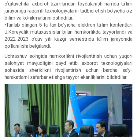
oʼqituvchilar axborot tizimlaridan foydalanish hamda taʼlim
jarayoniga raqamli texnologiyalarni tadbiq etish boʼyicha oʼz
bilim va koʼnikmalarini oshirdilar;
•Tanlab olingan 5 ta fan boʼyicha elektron taʼlim kontentlari
J.Koreyalik mutaxassislar bilan hamkorlikda tayyorlandi va
2022-2023 oʼquv yili kuzgi semestrida taʼlim jarayonida
qoʼllanilishi belgilandi.
Uchrashuv so‘ngida hamkorlikni rivojlantirish uchun yuqori
salohiyat mavjudligini qayd etib, axborot texnologiyalari
sohasida sheriklikni rivojlantirish uchun barcha sa’y-
harakatlarni safarbar etishga tayyor ekanliklarini bildirdilar.