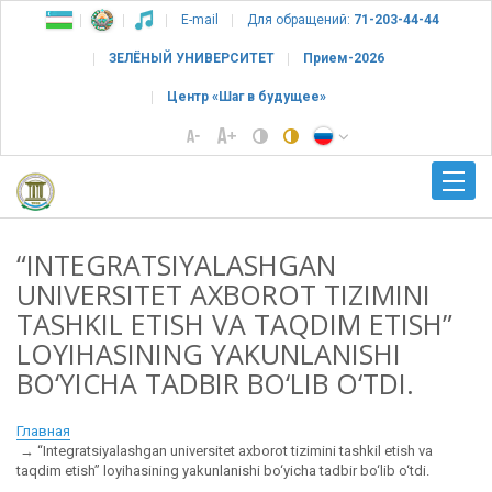
E-mail
Для обращений:
71-203-44-44
ЗЕЛЁНЫЙ УНИВЕРСИТЕТ
Прием-2026
Центр «Шаг в будущее»
“INTEGRATSIYALASHGAN
UNIVERSITET AXBOROT TIZIMINI
TASHKIL ETISH VA TAQDIM ETISH”
LOYIHASINING YAKUNLANISHI
BO‘YICHA TADBIR BO‘LIB O‘TDI.
Главная
“Integratsiyalashgan universitet axborot tizimini tashkil etish va
taqdim etish” loyihasining yakunlanishi bo‘yicha tadbir bo‘lib o‘tdi.