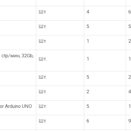
Шт.
4
6
Шт.
5
5
Шт.
1
2
 ctp/мин, 32Gb,
Шт.
1
1
Шт.
5
2
Шт.
2
4
r Arduino UNO
Шт.
5
1
Шт.
6
9