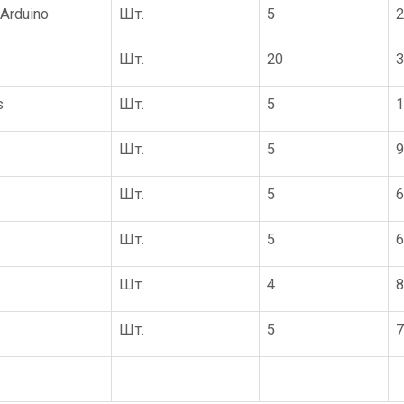
Arduino
Шт.
5
2
Шт.
20
3
s
Шт.
5
1
Шт.
5
9
Шт.
5
6
Шт.
5
6
Шт.
4
8
Шт.
5
7