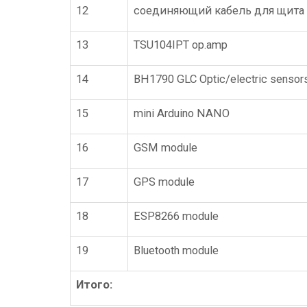
12
соединяющий кабель для щита 
13
TSU104IPT op.amp
14
BH1790 GLC Optic/electric sensor
15
mini Arduino NANO
16
GSM module
17
GPS module
18
ESP8266 module
19
Bluetooth module
Итого: