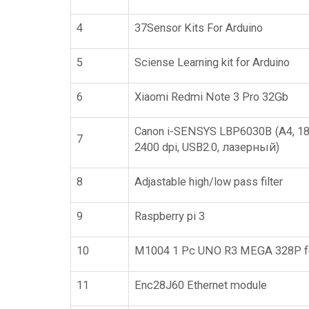
4
37Sensor Kits For Arduino
5
Sciense Learning kit for Arduino
6
Xiaomi Redmi Note 3 Pro 32Gb
Canon i-SENSYS LBP6030B (A4, 18
7
2400 dpi, USB2.0, лазерный)
8
Adjastable high/low pass filter
9
Raspberry pi 3
10
M1004 1 Pc UNO R3 MEGA 328P fo
11
Enc28J60 Ethernet module