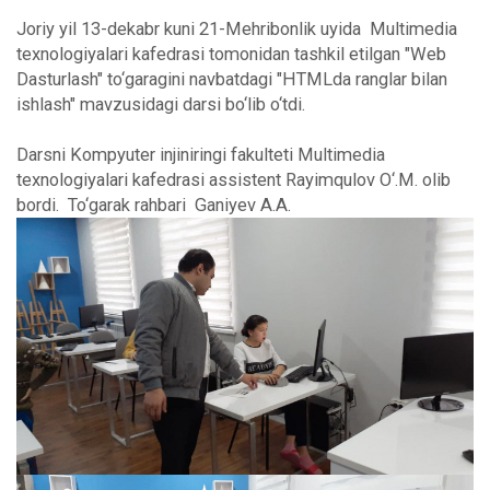
Joriy yil 13-dekabr kuni 21-Mehribonlik uyida Multimedia
texnologiyalari kafedrasi tomonidan tashkil etilgan "Web
Dasturlash" to‘garagini navbatdagi "HTMLda ranglar bilan
ishlash" mavzusidagi darsi bo‘lib o‘tdi.
Darsni Kompyuter injiniringi fakulteti Multimedia
texnologiyalari kafedrasi assistent Rayimqulov O‘.M. olib
bordi. To‘garak rahbari Ganiyev A.A.