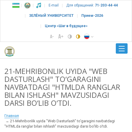
E-mail
Для обращений:
71-203-44-44
ЗЕЛЁНЫЙ УНИВЕРСИТЕТ
Прием-2026
Центр «Шаг в будущее»
21-MEHRIBONLIK UYIDA "WEB
DASTURLASH" TO‘GARAGINI
NAVBATDAGI "HTMLDA RANGLAR
BILAN ISHLASH" MAVZUSIDAGI
DARSI BO‘LIB O‘TDI.
Главная
21-Mehribonlik uyida "Web Dasturlash" to‘garagini navbatdagi
"HTMLda ranglar bilan ishlash" mavzusidagi darsi bo‘lib o‘tdi.