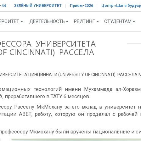
-44
ЗЕЛЁНЫЙ УНИВЕРСИТЕТ
Прием-2026
Центр «Шаг в будущ
ЕРСИТЕТ
ДЕЯТЕЛЬНОСТЬ
РЕЙТИНГ
СТУДЕНТАМ
ФЕССОРА УНИВЕРСИТЕТА
F CINCINNATI) РАССЕЛА
ВЕРСИТЕТА ЦИНЦИННАТИ (UNIVERSITY OF CINCINNATI) РАССЕЛА
ормационных технологий имени Мухаммада ал-Хоразм
, проработавшего в ТАТУ 6 месяцев.
сору Расселу МкМохану за его вклад в университет на
тации АВЕТ, работу, которую он проделал с рабочей
У профессору Мкмохану были вручены национальные и с