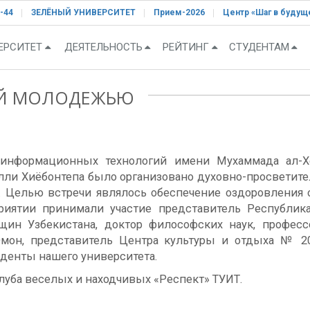
-44
ЗЕЛЁНЫЙ УНИВЕРСИТЕТ
Прием-2026
Центр «Шаг в будущ
ЕРСИТЕТ
ДЕЯТЕЛЬНОСТЬ
РЕЙТИНГ
СТУДЕНТАМ
ОЙ МОЛОДЕЖЬЮ
информационных технологий имени Мухаммада ал-Х
лли Xиёбонтепа было организовано духовно-просветит
. Целью встречи являлось обеспечение оздоровления
риятии принимали участие представитель Республик
нщин Узбекистана, доктор философских наук, профе
Омон, представитель Центра культуры и отдыха № 20
уденты нашего университета.
луба веселых и находчивых «Респект» ТУИТ.