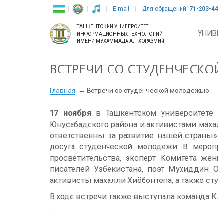
E-mail
Для обращений:
71-203-44
ТАШКЕНТСКИЙ УНИВЕРСИТЕТ
УНИВ
ИНФОРМАЦИОННЫХ ТЕХНОЛОГИЙ
ИМЕНИ МУХАММАДА АЛ-ХОРАЗМИЙ
ВСТРЕЧИ СО СТУДЕНЧЕСК
Главная
Встречи со студенческой молодежью
17 ноября
в Ташкентском университете 
Юнусабадского района и активистами маха
ответственны за развитие нашей страны»
досуга студенческой молодежи. В мероп
просветительства, эксперт Комитета же
писателей Узбекистана, поэт Муxиддин 
активисты махалли Xиёбонтепа, а также ст
В ходе встречи также выступала команда К
.