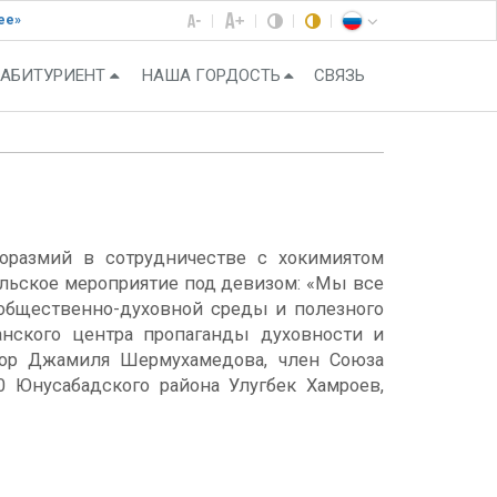
ее»
АБИТУРИЕНТ
НАША ГОРДОСТЬ
СВЯЗЬ
оразмий в сотрудничестве с хокимиятом
ельское мероприятие под девизом: «Мы все
 общественно-духовной среды и полезного
анского центра пропаганды духовности и
ссор Джамиля Шермухамедова, член Союза
 Юнусабадского района Улугбек Xамроев,