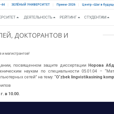
-44
ЗЕЛЁНЫЙ УНИВЕРСИТЕТ
Прием-2026
Центр «Шаг в будущ
ЕРСИТЕТ
ДЕЯТЕЛЬНОСТЬ
РЕЙТИНГ
СТУДЕНТАМ
ЕЙ, ДОКТОРАНТОВ И
 и магистрантов!
едании, посвященном защите диссертации
Норова Абд
хническим наукам по специальности 05.01.04 – “Ма
ьютерных сетей” на тему: “
O‘zbek lingvistikasining komp
Арипов
г. в 10.00.