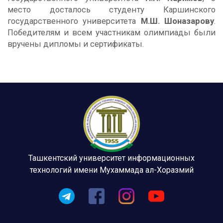
место досталось студенту Каршинского
государственного университета
М.Ш. Шоназарову
.
Победителям и всем участникам олимпиады были
вручены дипломы и сертификаты.
Ташкентский университет информационных
технологий имени Мухаммада ал-Хоразмий