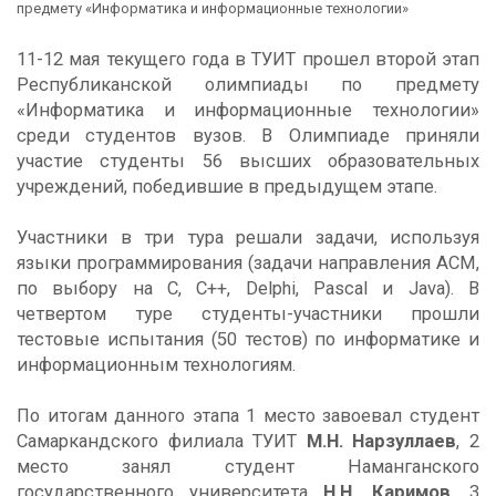
предмету «Информатика и информационные технологии»
11-12 мая текущего года в ТУИТ прошел второй этап
Республиканской олимпиады по предмету
«Информатика и информационные технологии»
среди студентов вузов. В Олимпиаде приняли
участие студенты 56 высших образовательных
учреждений, победившие в предыдущем этапе.
Участники в три тура решали задачи, используя
языки программирования (задачи направления ACM,
по выбору на С, С++, Delphi, Pascal и Java). В
четвертом туре студенты-участники прошли
тестовые испытания (50 тестов) по информатике и
информационным технологиям.
По итогам данного этапа 1 место завоевал студент
Самаркандского филиала ТУИТ
М.Н. Нарзуллаев
, 2
место занял студент Наманганского
государственного университета
Н.Н. Каримов
, 3