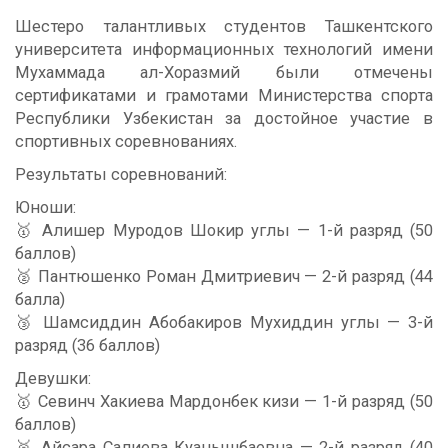
Шестеро талантливых студентов Ташкентского
университета информационных технологий имени
Мухаммада ал-Хоразмий были отмечены
сертификатами и грамотами Министерства спорта
Республики Узбекистан за достойное участие в
спортивных соревнованиях.
Результаты соревнований:
Юноши:
🥇 Алишер Муродов Шокир углы — 1-й разряд (50
баллов)
🥈 Пантюшенко Роман Дмитриевич — 2-й разряд (44
балла)
🥉 Шамсиддин Абобакиров Мухиддин углы — 3-й
разряд (36 баллов)
Девушки:
🥇 Севинч Хакиева Мардонбек кизи — 1-й разряд (50
баллов)
🥈 Айсара Салиева Куанышбаевна — 2-й разряд (40