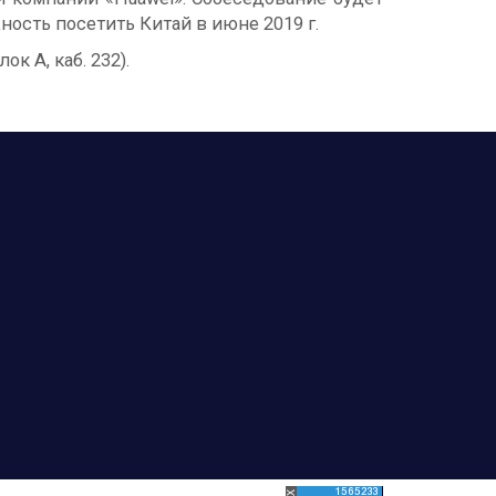
ость посетить Китай в июне 2019 г.
 А, каб. 232).