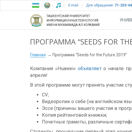
E-mail
Для обращений:
71-203-44
ТАШКЕНТСКИЙ УНИВЕРСИТЕТ
УНИВ
ИНФОРМАЦИОННЫХ ТЕХНОЛОГИЙ
ИМЕНИ МУХАММАДА АЛ-ХОРАЗМИЙ
ПРОГРАММА “SEEDS FOR THE
Главная
Программа “Seeds for the Future 2019”
Компания «Huawei»
объявляет
о начале пр
апреля!
В этой программе могут принять участие ст
CV;
Видеоролик о себе (на английском язы
Эссе (причины вашего участия в прогр
Копия рейтинговой книжки;
Почетные грамоты, различные серти
Студенты, прошедшие первый этап конкур