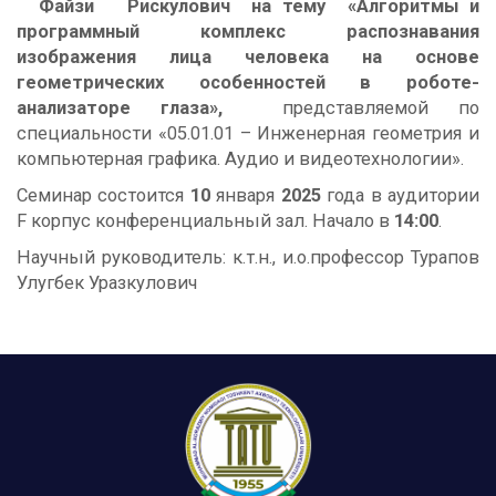
Файзи Рискулович
на тему
«
Алгоритмы и
программный комплекс распознавания
изображения лица человека на основе
геометрических особенностей в роботе-
анализаторе глаза
»,
представляемой по
специальности «05.01.01 – Инженерная геометрия и
компьютерная графика. Аудио и видеотехнологии».
Семинар состоится
10
января
202
5
года в аудитории
F корпус конференциальный зал. Начало в
14
:00
.
Научный руководитель: к.т.н., и.о.профессор Турапов
Улугбек Уразкулович