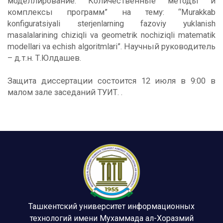
моделлирование. Количественные методы и
комплексы программ” на тему: “Murakkab
konfiguratsiyali sterjenlarning fazoviy yuklanish
masalalarining chiziqli va geometrik nochiziqli matematik
modellari va echish algoritmlari”. Научный руководитель
– д.т.н. Т.Юлдашев.
Защита диссертации состоится 12 июля в 9:00 в
малом зале заседаний ТУИТ. .
Ташкентский университет информационных
технологий имени Мухаммада ал-Хоразмий