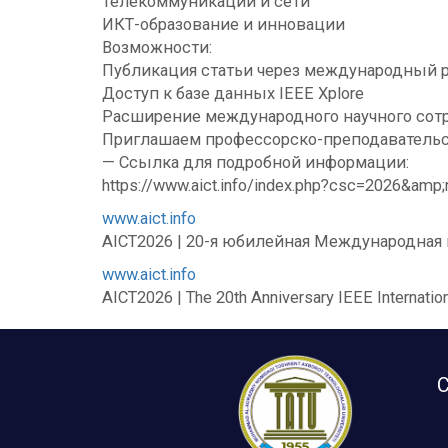
Телекоммуникации и сети
ИКТ-образование и инновации
Возможности:
Публикация статьи через международный p
Доступ к базе данных IEEE Xplore
Расширение международного научного сот
Приглашаем профессорско-преподавательск
— Ссылка для подробной информации:
https://www.aict.info/index.php?csc=2026&amp
www.aict.info
AICT2026 | 20-я юбилейная Международна
www.aict.info
AICT2026 | The 20th Anniversary IEEE Internatio
С