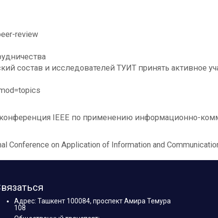
eer-review
рудничества
ий состав и исследователей ТУИТ принять активное уча
;mod=topics
я конференция IEEE по применению информационно-ком
nal Conference on Application of Information and Communicati
вязаться
Адрес: Ташкент 100084, проспект Амира Темура
108