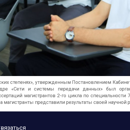
рских степенях», утвержденным Постановлением Кабине
федре «Сети и системы передачи данных» был орга
сертаций магистрантов 2-го цикла по специальности 
ра магистранты представили результаты своей научной 
вязаться