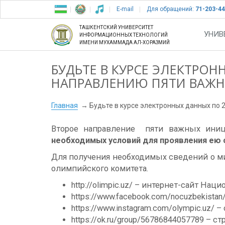
E-mail
Для обращений:
71-203-44
ТАШКЕНТСКИЙ УНИВЕРСИТЕТ
УНИВ
ИНФОРМАЦИОННЫХ ТЕХНОЛОГИЙ
ИМЕНИ МУХАММАДА АЛ-ХОРАЗМИЙ
БУДЬТЕ В КУРСЕ ЭЛЕКТРОН
НАПРАВЛЕНИЮ ПЯТИ ВАЖ
Главная
Будьте в курсе электронных данных по
Второе направление пяти важных иниц
необходимых условий для проявления ею 
Для получения необходимых сведений о ми
олимпийского комитета.
http://olimpic.uz/ – интернет-сайт На
https://www.facebook.com/nocuzbekist
https://www.instagram.com/olympic.uz/
https://ok.ru/group/56786844057789 – 