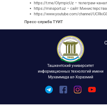
https://t.me/OlympicUz – телеграм-ка
https://minsport.uz – сайт Министерств
https://www.youtube.com/channel/UCRk
Пресс-служба ТУИТ
С
Ташкентский университет
информационных технологий имени
Мухаммада ал-Хоразмий