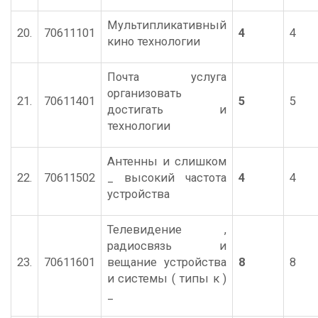
Мультипликативный
20.
70611101
4
4
кино технологии
Почта услуга
организовать
21.
70611401
5
5
достигать и
технологии
Антенны и слишком
22.
70611502
_ высокий частота
4
4
устройства
Телевидение ,
радиосвязь и
23.
70611601
вещание устройства
8
8
и системы ( типы к )
_