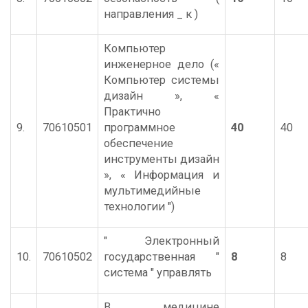
направления _ к )
Компьютер
инженерное дело («
Компьютер системы
дизайн », «
Практично
9.
70610501
программное
40
40
обеспечение
инструменты дизайн
», « Информация и
мультимедийные
технологии ")
" Электронный
10.
70610502
государственная "
8
8
система " управлять
В медицине