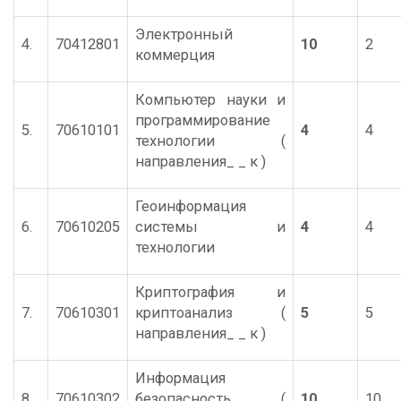
Электронный
4.
70412801
10
2
коммерция
Компьютер науки и
программирование
5.
70610101
4
4
технологии (
направления_ _ к )
Геоинформация
6.
70610205
системы и
4
4
технологии
Криптография и
7.
70610301
криптоанализ (
5
5
направления_ _ к )
Информация
8.
70610302
безопасность (
10
10