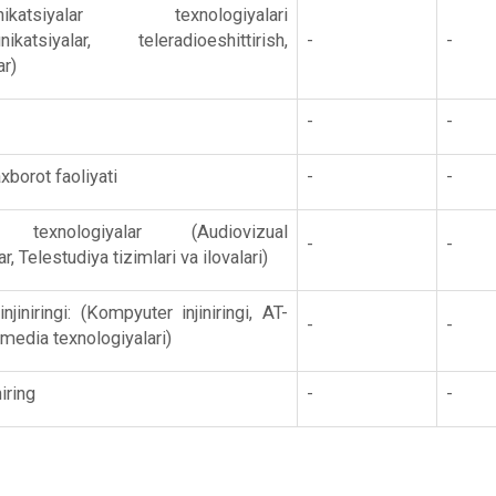
nikatsiyalar texnologiyalari
ikatsiyalar, teleradioeshittirish,
-
-
ar)
-
-
borot faoliyati
-
-
n texnologiyalar (Audiovizual
-
-
r, Telestudiya tizimlari va ilovalari)
jiniringi: (Kompyuter injiniringi, AT-
-
-
imedia texnologiyalari)
niring
-
-