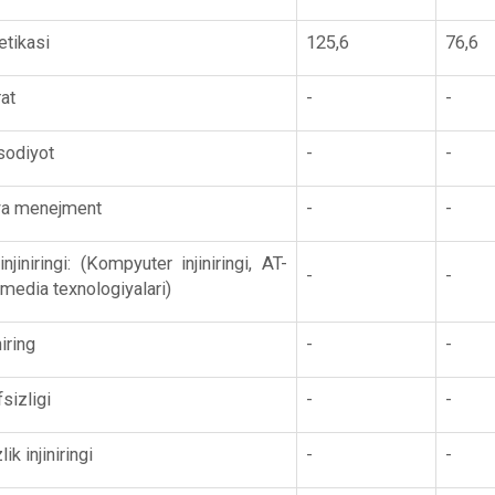
etikasi
125,6
76,6
rat
-
-
sodiyot
-
-
 va menejment
-
-
jiniringi: (Kompyuter injiniringi, AT-
-
-
imedia texnologiyalari)
niring
-
-
sizligi
-
-
ik injiniringi
-
-