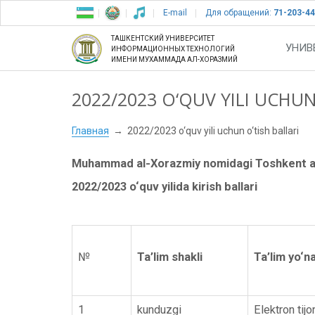
E-mail
Для обращений:
71-203-44
ТАШКЕНТСКИЙ УНИВЕРСИТЕТ
УНИВ
ИНФОРМАЦИОННЫХ ТЕХНОЛОГИЙ
ИМЕНИ МУХАММАДА АЛ-ХОРАЗМИЙ
2022/2023 O‘QUV YILI UCHUN
Главная
2022/2023 o‘quv yili uchun o‘tish ballari
Muhammad al-Xorazmiy nomidagi Toshkent axb
20
22/
20
23
o‘quv yilida kirish ballari
№
Ta’lim shakli
Ta’lim yo‘n
1
kunduzgi
Elektron tijo