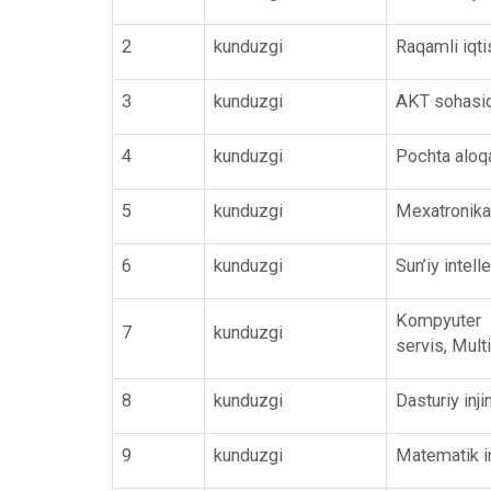
2
kunduzgi
Raqamli iqti
3
kunduzgi
AKT sohasid
4
kunduzgi
Pochta aloqa
5
kunduzgi
Mexatronika
6
kunduzgi
Sun’iy intell
Kompyuter in
7
kunduzgi
servis, Mult
8
kunduzgi
Dasturiy inji
9
kunduzgi
Matematik in