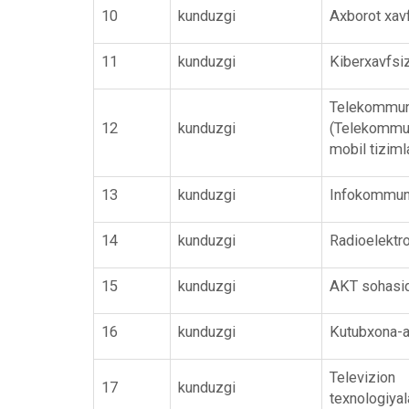
10
kunduzgi
Axborot xavf
11
kunduzgi
Kiberxavfsizl
Telekommu
12
kunduzgi
(Telekommun
mobil tiziml
13
kunduzgi
Infokommunik
14
kunduzgi
Radioelektro
15
kunduzgi
AKT sohasid
16
kunduzgi
Kutubxona-ax
Televizio
17
kunduzgi
texnologiyala