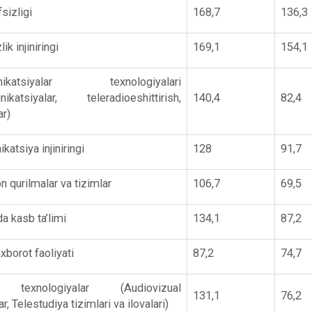
sizligi
168,7
136,3
ik injiniringi
169,1
154,1
nikatsiyalar texnologiyalari
ikatsiyalar, teleradioeshittirish,
140,4
82,4
ar)
atsiya injiniringi
128
91,7
n qurilmalar va tizimlar
106,7
69,5
a kasb ta’limi
134,1
87,2
borot faoliyati
87,2
74,7
n texnologiyalar (Audiovizual
131,1
76,2
r, Telestudiya tizimlari va ilovalari)