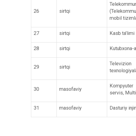
Telekommu
26
sirtqi
(Telekommun
mobil tiziml
27
sirtqi
Kasb ta’limi
28
sirtqi
Kutubxona-ax
Televizio
29
sirtqi
texnologiyala
Kompyuter in
30
masofaviy
servis, Mult
31
masofaviy
Dasturiy inji