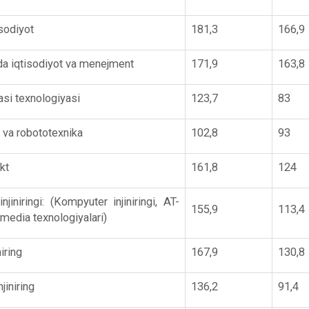
sodiyot
181,3
166,9
a iqtisodiyot va menejment
171,9
163,8
si texnologiyasi
123,7
83
 va robototexnika
102,8
93
ekt
161,8
124
jiniringi: (Kompyuter injiniringi, AT-
155,9
113,4
imedia texnologiyalari)
niring
167,9
130,8
jiniring
136,2
91,4