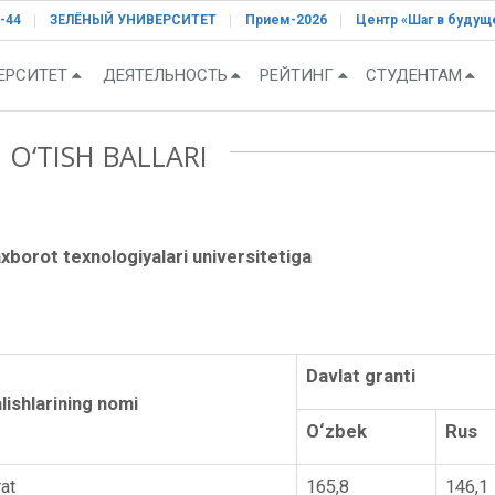
-44
ЗЕЛЁНЫЙ УНИВЕРСИТЕТ
Прием-2026
Центр «Шаг в будущ
ЕРСИТЕТ
ДЕЯТЕЛЬНОСТЬ
РЕЙТИНГ
СТУДЕНТАМ
 O‘TISH BALLARI
orot texnologiyalari universiteti
ga
Davlat granti
alishlarining nomi
O‘zbek
Rus
rat
165,8
146,1