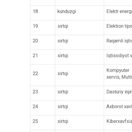
18
kunduzgi
Elektr energ
19
sirtqi
Elektron tijo
20
sirtqi
Raqamli iqti
21
sirtqi
Iqtisodiyot
Kompyuter in
22
sirtqi
servis, Mult
23
sirtqi
Dasturiy inji
24
sirtqi
Axborot xavf
25
sirtqi
Kiberxavfsizl