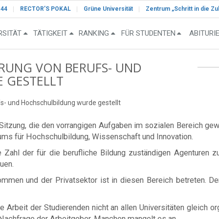
-44
RECTOR’S POKAL
Grüne Universität
Zentrum „Schritt in die Zu
RSITÄT
TÄTIGKEIT
RANKING
FÜR STUDENTEN
ABITURI
ERUNG VON BERUFS- UND
 GESTELLT
s- und Hochschulbildung wurde gestellt
Sitzung, die den vorrangigen Aufgaben im sozialen Bereich ge
ums für Hochschulbildung, Wissenschaft und Innovation.
e Zahl der für die berufliche Bildung zuständigen Agenturen
uen.
mmen und der Privatsektor ist in diesen Bereich betreten. De
 Arbeit der Studierenden nicht an allen Universitäten gleich or
 Nachfrage der Arbeitgeber. Manchen mangelt es an