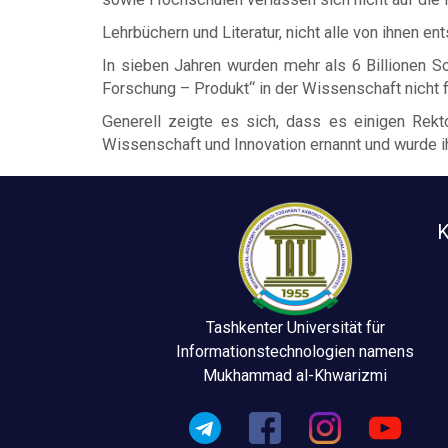
Lehrbüchern und Literatur, nicht alle von ihnen 
In sieben Jahren wurden mehr als 6 Billionen S
Forschung – Produkt“ in der Wissenschaft nicht fu
Generell zeigte es sich, dass es einigen Rekt
Wissenschaft und Innovation ernannt und wurde i
K
Tashkenter Universität für
Informationstechnologien namens
Mukhammad al-Khwarizmi