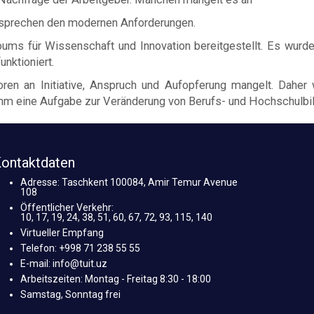
entsprechen den modernen Anforderungen.
oums für Wissenschaft und Innovation bereitgestellt. Es wurde
nktioniert.
oren an Initiative, Anspruch und Aufopferung mangelt. Daher 
hm eine Aufgabe zur Veränderung von Berufs- und Hochschulbil
ontaktdaten
Adresse: Taschkent 100084, Amir Temur Avenue
108
Öffentlicher Verkehr:
10, 17, 19, 24, 38, 51, 60, 67, 72, 93, 115, 140
Virtueller Empfang
Telefon: +998 71 238 55 55
E-mail: info@tuit.uz
Arbeitszeiten: Montag - Freitag 8:30 - 18:00
Samstag, Sonntag frei