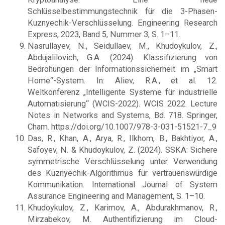
Schlüsselbestimmungstechnik für die 3-Phasen-
Kuznyechik-Verschlüsselung. Engineering Research
Express, 2023, Band 5, Nummer 3, S. 1–11.
Nasrullayev, N., Seidullaev, M., Khudoykulov, Z.,
Abdujalilovich, G.A. (2024). Klassifizierung von
Bedrohungen der Informationssicherheit im „Smart
Home“-System. In: Aliev, R.A., et al. 12.
Weltkonferenz „Intelligente Systeme für industrielle
Automatisierung“ (WCIS-2022). WCIS 2022. Lecture
Notes in Networks and Systems, Bd. 718. Springer,
Cham. https://doi.org/10.1007/978-3-031-51521-7_9
Das, R., Khan, A., Arya, R., Ilkhom, B., Bakhtiyor, A.,
Safoyev, N. & Khudoykulov, Z. (2024). SSKA: Sichere
symmetrische Verschlüsselung unter Verwendung
des Kuznyechik-Algorithmus für vertrauenswürdige
Kommunikation. International Journal of System
Assurance Engineering and Management, S. 1–10.
Khudoykulov, Z., Karimov, A., Abdurakhmanov, R.,
Mirzabekov, M. Authentifizierung im Cloud-