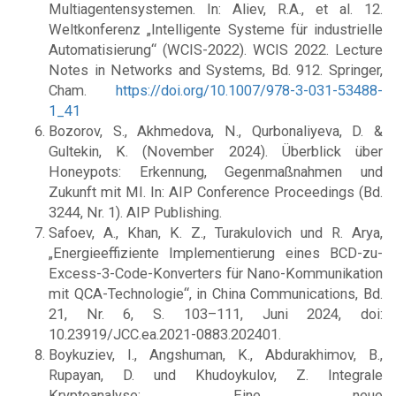
Multiagentensystemen. In: Aliev, R.A., et al. 12.
Weltkonferenz „Intelligente Systeme für industrielle
Automatisierung“ (WCIS-2022). WCIS 2022. Lecture
Notes in Networks and Systems, Bd. 912. Springer,
Cham.
https://doi.org/10.1007/978-3-031-53488-
1_41
Bozorov, S., Akhmedova, N., Qurbonaliyeva, D. &
Gultekin, K. (November 2024). Überblick über
Honeypots: Erkennung, Gegenmaßnahmen und
Zukunft mit MI. In: AIP Conference Proceedings (Bd.
3244, Nr. 1). AIP Publishing.
Safoev, A., Khan, K. Z., Turakulovich und R. Arya,
„Energieeffiziente Implementierung eines BCD-zu-
Excess-3-Code-Konverters für Nano-Kommunikation
mit QCA-Technologie“, in China Communications, Bd.
21, Nr. 6, S. 103–111, Juni 2024, doi:
10.23919/JCC.ea.2021-0883.202401.
Boykuziev, I., Angshuman, K., Abdurakhimov, B.,
Rupayan, D. und Khudoykulov, Z. Integrale
Kryptoanalyse: Eine neue