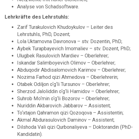
Analyse von Schadsoftware.
Lehrkräfte des Lehrstuhls:
Zarif Turakulovich Khudoykulov – Leiter des
Lehrstuhls, PhD, Dozent;
Lola Uktamovna Davronova – stv. Dozentin, PhD;
Aybek Turapbayevich Imomaliev – stv. Dozent, PhD;
Ulugbek Rasulovich Mardiev – Oberlehrer;
Iskandar Salimboyevich Olimov – Oberlehrer;
Abduqodir Abdisalomovich Karimov – Oberlehrer;
Nozima Farhod qizi Ahmedova – Oberlehrerin;
Otabek Odiljon o‘g‘li Tursunov – Oberlehrer;
Sherzod Jaloliddin o‘g‘li Hamidov – Oberlehrer;
Suhrob Mo‘min o‘g‘li Bozorov – Oberlehrer;
Nuriddin Akbarovich Jabbarov – Assistent;
To‘xtajon Qahramon qizi Qozoqova – Assistentin;
Akmal Abdurasulovich Daminov – Assistent;
Dilshoda Vali qizi Qurbonaliyeva – Doktorandin (PhD-
Kandidatin).