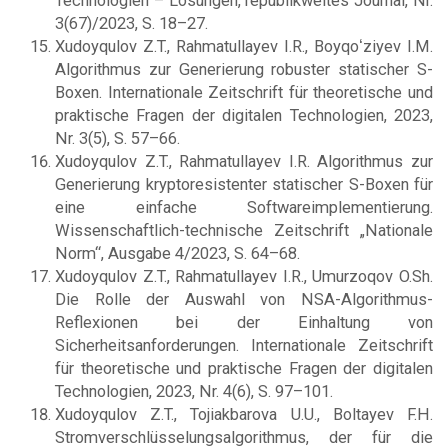
Technologien – Lösungen, republikweites Journal, Nr.
3(67)/2023, S. 18–27.
Xudoyqulov Z.T., Rahmatullayev I.R., Boyqoʻziyev I.M.
Algorithmus zur Generierung robuster statischer S-
Boxen. Internationale Zeitschrift für theoretische und
praktische Fragen der digitalen Technologien, 2023,
Nr. 3(5), S. 57–66.
Xudoyqulov Z.T., Rahmatullayev I.R. Algorithmus zur
Generierung kryptoresistenter statischer S-Boxen für
eine einfache Softwareimplementierung.
Wissenschaftlich-technische Zeitschrift „Nationale
Norm“, Ausgabe 4/2023, S. 64–68.
Xudoyqulov Z.T., Rahmatullayev I.R., Umurzoqov O.Sh.
Die Rolle der Auswahl von NSA-Algorithmus-
Reflexionen bei der Einhaltung von
Sicherheitsanforderungen. Internationale Zeitschrift
für theoretische und praktische Fragen der digitalen
Technologien, 2023, Nr. 4(6), S. 97–101.
Xudoyqulov Z.T., Tojiakbarova U.U., Boltayev F.H.
Stromverschlüsselungsalgorithmus, der für die