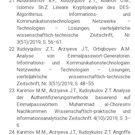
Abduraximov B.F., Xudoyqulov Z.T., Allanov O.M.,
Islomov Sh.Z. Lineare Kryptoanalyse des DES-
Algorithmus. Informations- und
Kommunikationstechnologien: Netzwerke –
Technologien – Lösungen, vierteljährliche
wissenschaftlich-technische Zeitschrift, Nr.
3(51)/2019, S. 56–61.
Xudoyqulov Z.T., Arziyeva J.T., Ortiqboyev A.M.
Analyse von Einmalpasswort-Generatoren.
Informations- und Kommunikationstechnologien:
Netzwerke – Technologien – Lösungen,
vierteljährliche wissenschaftlich-technische
Zeitschrift, Nr. 3(51)/2019, S. 48–55.
Karimov M.M., Arziyeva J.T., Xudoykulov Z.T. Analyse
der Authentifizierungsmethode basierend auf
Einmalpasswörtern. Muhammad al-Choresmi
Nachkommen. Wissenschaftlich-praktische und
informationsanalytische Zeitschrift. 4(10)/2019, S. 3–
6.
Karimov M.M., Arziyeva J.T., Xudoykulov Z.T. Angriffe