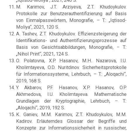
„Iqtisod-Moliya“, 2021, 240 S.
M. Karimov, J.T. Arziyeva, Z.T. Khudoykulov.
Protokolle zur Benutzerauthentifizierung auf Basis
von Einmalpasswörtern, Monografie, – T.: „Iqtisod-
Moliya“, 2021, 120 S.
A. Tashev, Z.T. Khudoykulov. Effizienzsteigerung der
Identifikations- und Authentifizierungsprozesse auf
Basis von Gesichtsabbildungen, Monografie, – T.:
„Nihol Print“, 2021, 124 S.
O. Polatovna, X.P. Hasanov, M.H. Nazarova, I.U.
Kholimtayeva, O.D. Nuritdinov. Sicherheitsprotokolle
für Informationssysteme, Lehrbuch, – T.: „Aloqachi“,
2019, 168 S.
Y. Akbarov, P.F. Hasanov, X.P. Hasanov, O.P.
Akhmedova, I.U. Kholimtayeva. Mathematische
Grundlagen der Kryptographie, Lehrbuch, – T.:
„Aloqachi“, 2019, 192 S.
K. Ganiev, M.M. Karimov, Z.T. Khudoykulov, M.M.
Kadirov. Erläuterndes Glossar der Begriffe und
Konzepte zur Informationssicherheit in russischer,