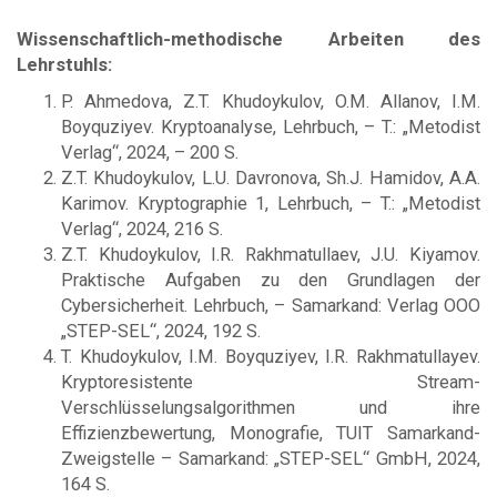
Wissenschaftlich-methodische Arbeiten des
Lehrstuhls:
P. Ahmedova, Z.T. Khudoykulov, O.M. Allanov, I.M.
Boyquziyev. Kryptoanalyse, Lehrbuch, – T.: „Metodist
Verlag“, 2024, – 200 S.
Z.T. Khudoykulov, L.U. Davronova, Sh.J. Hamidov, A.A.
Karimov. Kryptographie 1, Lehrbuch, – T.: „Metodist
Verlag“, 2024, 216 S.
Z.T. Khudoykulov, I.R. Rakhmatullaev, J.U. Kiyamov.
Praktische Aufgaben zu den Grundlagen der
Cybersicherheit. Lehrbuch, – Samarkand: Verlag OOO
„STEP-SEL“, 2024, 192 S.
T. Khudoykulov, I.M. Boyquziyev, I.R. Rakhmatullayev.
Kryptoresistente Stream-
Verschlüsselungsalgorithmen und ihre
Effizienzbewertung, Monografie, TUIT Samarkand-
Zweigstelle – Samarkand: „STEP-SEL“ GmbH, 2024,
164 S.