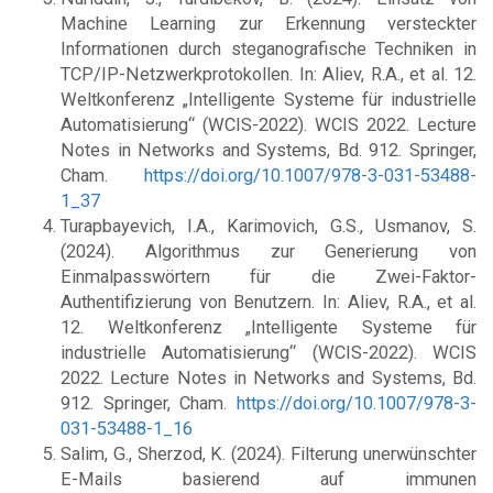
Machine Learning zur Erkennung versteckter
Informationen durch steganografische Techniken in
TCP/IP-Netzwerkprotokollen. In: Aliev, R.A., et al. 12.
Weltkonferenz „Intelligente Systeme für industrielle
Automatisierung“ (WCIS-2022). WCIS 2022. Lecture
Notes in Networks and Systems, Bd. 912. Springer,
Cham.
https://doi.org/10.1007/978-3-031-53488-
1_37
Turapbayevich, I.A., Karimovich, G.S., Usmanov, S.
(2024). Algorithmus zur Generierung von
Einmalpasswörtern für die Zwei-Faktor-
Authentifizierung von Benutzern. In: Aliev, R.A., et al.
12. Weltkonferenz „Intelligente Systeme für
industrielle Automatisierung“ (WCIS-2022). WCIS
2022. Lecture Notes in Networks and Systems, Bd.
912. Springer, Cham.
https://doi.org/10.1007/978-3-
031-53488-1_16
Salim, G., Sherzod, K. (2024). Filterung unerwünschter
E-Mails basierend auf immunen