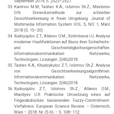
September 2019, S. 2523–2527.
Karimov M.M, Tashev K.A., Islomov Sh.Z., Mavlonov
O.N. Dreiecksmethode zur schnellen
Gesichtserkennung in freier Umgebung. Journal of
Multimedia Information System VOL. 5, NO. 1, März
2018 (S. 15–20).
Xudoyqulov Z.T., Allanov O.M., Xolimtoeva I.U. Analyse
moderner Hashfunktionen auf Basis ihrer Sicherheits-
und Geschwindigkeitseigenschaften.
Informationskommunikation: Netzwerke,
Technologien, Lösungen. 2(46)2018.
Tashev K.A., Khudoykulov Z.T., Islomov Sh.Z. Analyse
von Gesichtserkennungsalgorithmen.
Informationskommunikation: Netzwerke,
Technologien, Lösungen. 2(46)2018.
Xudoyqulov Z.T., Islomov Sh.Z., Allanov O.M.,
Mardiyev U.R. Praktische Umsetzung eines auf
Fingerabdrücken basierenden Fuzzy-Commitment-
Verfahrens. European Science Review. – Österreich,
Wien – 2018. Nr. (5-6). – S. 108–112.