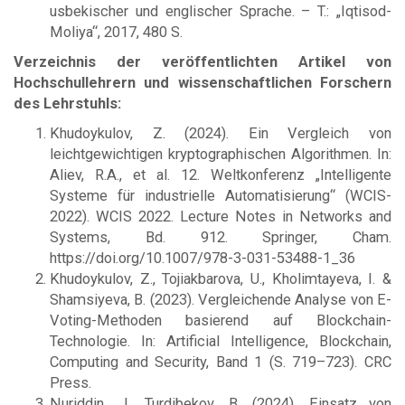
usbekischer und englischer Sprache. – T.: „Iqtisod-
Moliya“, 2017, 480 S.
Verzeichnis der veröffentlichten Artikel von
Hochschullehrern und wissenschaftlichen Forschern
des Lehrstuhls:
Khudoykulov, Z. (2024). Ein Vergleich von
leichtgewichtigen kryptographischen Algorithmen. In:
Aliev, R.A., et al. 12. Weltkonferenz „Intelligente
Systeme für industrielle Automatisierung“ (WCIS-
2022). WCIS 2022. Lecture Notes in Networks and
Systems, Bd. 912. Springer, Cham.
https://doi.org/10.1007/978-3-031-53488-1_36
Khudoykulov, Z., Tojiakbarova, U., Kholimtayeva, I. &
Shamsiyeva, B. (2023). Vergleichende Analyse von E-
Voting-Methoden basierend auf Blockchain-
Technologie. In: Artificial Intelligence, Blockchain,
Computing and Security, Band 1 (S. 719–723). CRC
Press.
Nuriddin, J., Turdibekov, B. (2024). Einsatz von