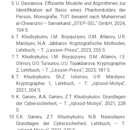
U. Davranova. Effiziente Modelle und Algorithmen zur
Identifikation auf Basis eines Phantombildes der
Person, Monografie, TUIT benannt nach Muhammad
al-Chwarizmi – Samarkand: „STEP-SEL“ GmbH, 2024,
104 S.
T. Khudoykulov, I.M. Boyquziyev, O.M. Allanov, U.R.
Mardiyev, N.A. Jabbarov. Kryptografische Methoden,
Lehrbuch, – T.: „Lesson-Press“, 2023, 255 S.
T. Khudoykulov, I.M. Boyquziyev, O.M. Allanov, I.S.
Olimov, O.O. Tursunov, U.U. Tojiakbarova. Kryptographie
2, Lehrbuch, – T.: „Lesson-Press“, 2023, 187 S.
T. Khudoykulov, Sh.Z. Islomov, U.R. Mardiyev.
Kryptographie 1, Lehrbuch, – T.: „Iqtisod-Moliya“,
2021, 204 S.
K. Ganiev, A.A. Ganiev, Z.T. Khudoykulov. Grundlagen
der Cybersicherheit, – T.: „Iqtisod-Moliya“, 2021, 228
S.
S.K. Ganiev, Z.T. Khudoykulov, N.B. Nasrullayev.
Grundlagen der Cybersicherheit, Lehrbuch, – T.: