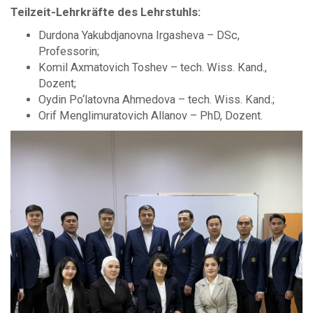
Teilzeit-Lehrkräfte des Lehrstuhls:
Durdona Yakubdjanovna Irgasheva – DSc,
Professorin;
Komil Axmatovich Toshev – tech. Wiss. Kand.,
Dozent;
Oydin Po‘latovna Ahmedova – tech. Wiss. Kand.;
Orif Menglimuratovich Allanov – PhD, Dozent.