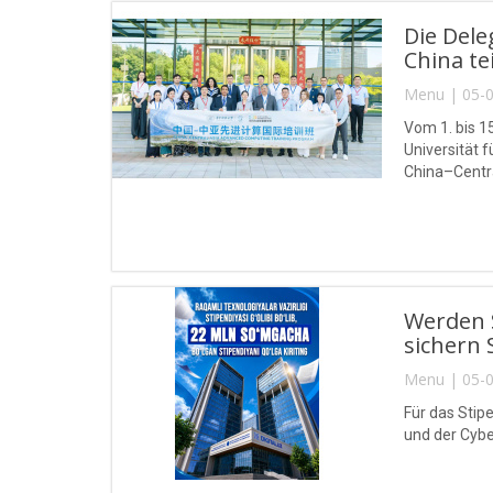
Die Del
China tei
Menu | 05-0
Vom 1. bis 1
Universität
China–Centra
Werden S
sichern 
Menu | 05-0
Für das Stip
und der Cybe