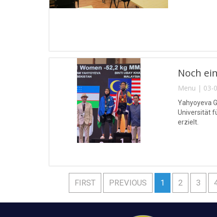
Noch ein
Menu | 03-0
Yahyoyeva Gu
Universität 
erzielt.
FIRST
PREVIOUS
1
2
3