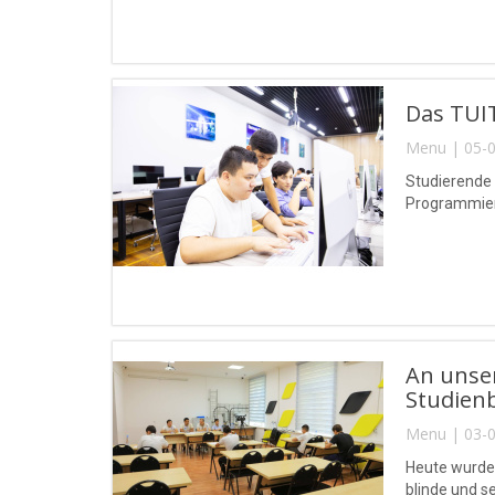
Das TUIT
Menu | 05-0
Studierende
Programmierw
An unse
Studien
Menu | 03-0
Heute wurde
blinde und 