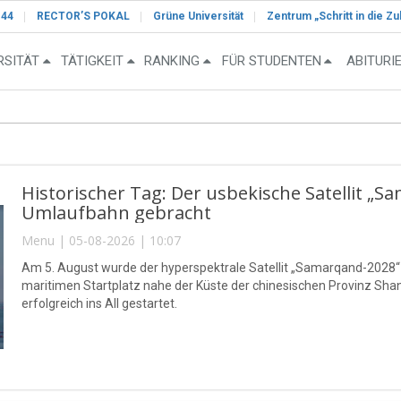
-44
RECTOR’S POKAL
Grüne Universität
Zentrum „Schritt in die Zu
RSITÄT
TÄTIGKEIT
RANKING
FÜR STUDENTEN
ABITURI
Historischer Tag: Der usbekische Satellit „S
Umlaufbahn gebracht
Menu | 05-08-2026 | 10:07
Am 5. August wurde der hyperspektrale Satellit „Samarqand-2028
maritimen Startplatz nahe der Küste der chinesischen Provinz S
erfolgreich ins All gestartet.