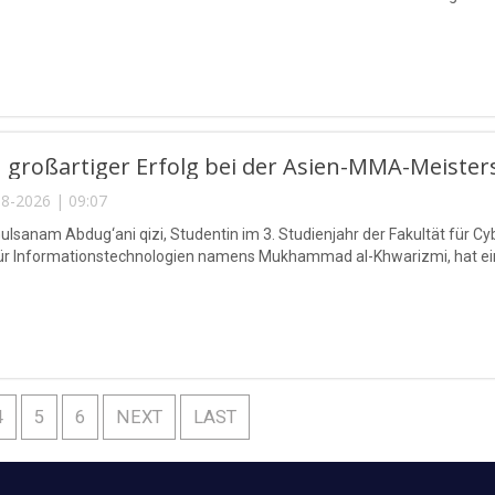
 großartiger Erfolg bei der Asien-MMA-Meister
8-2026 | 09:07
lsanam Abdug‘ani qizi, Studentin im 3. Studienjahr der Fakultät für Cy
für Informationstechnologien namens Mukhammad al-Khwarizmi, hat eine
4
5
6
NEXT
LAST