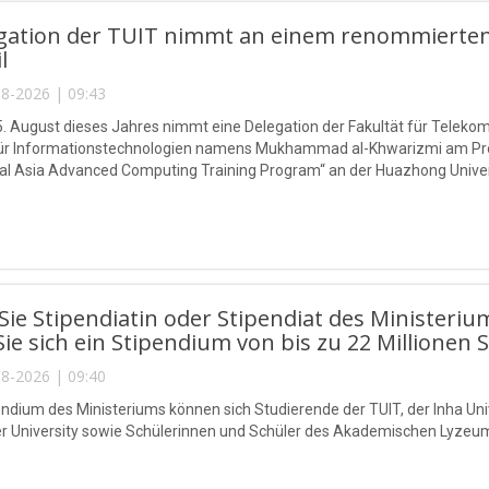
egation der TUIT nimmt an einem renommierten
l
8-2026 | 09:43
5. August dieses Jahres nimmt eine Delegation der Fakultät für Telek
 für Informationstechnologien namens Mukhammad al-Khwarizmi am P
l Asia Advanced Computing Training Program“ an der Huazhong Universi
ie Stipendiatin oder Stipendiat des Ministeriu
Sie sich ein Stipendium von bis zu 22 Millionen 
8-2026 | 09:40
endium des Ministeriums können sich Studierende der TUIT, der Inha Univ
r University sowie Schülerinnen und Schüler des Akademischen Lyzeu