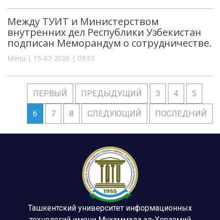
Между ТУИТ и Министерством
внутренних дел Республики Узбекистан
подписан Меморандум о сотрудничестве.
Menu | 15-07-2026 | 09:53
ПЕРВЫЙ
ПРЕДЫДУЩИЙ
3
4
5
6
7
8
СЛЕДУЮЩИЙ
ПОСЛЕДНИЙ
Ташкентский университет информационных
технологий имени Мухаммада ал-Хоразмий