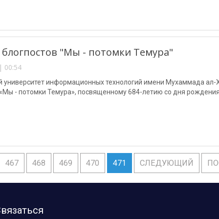
 блогпостов "Мы - потомки Темура"
| 00:54
й университет информационных технологий имени Мухаммада ал-Х
 «Мы - потомки Темура», посвященному 684-летию со дня рождени
467
468
469
470
471
СЛЕДУЮЩИЙ
ПО
вязаться