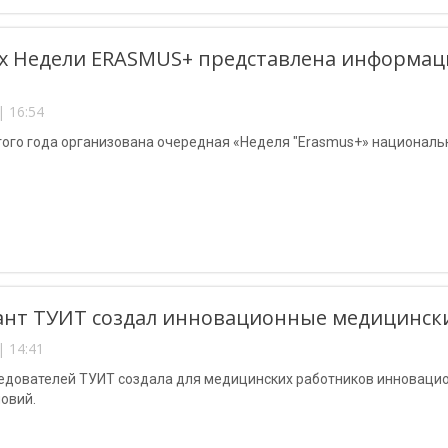
х Недели ERASMUS+ представлена информаци
| 16:54
того года организована очередная «Неделя "Erasmus+» националь
нт ТУИТ создал инновационные медицински
| 14:41
ледователей ТУИТ создала для медицинских работников инновацио
овий.