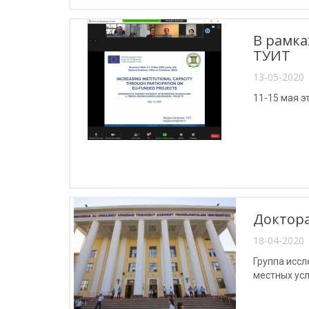
В рамка
ТУИТ
13-05-2020 
11-15 мая э
Доктора
18-04-2020 
Группа исс
местных усл