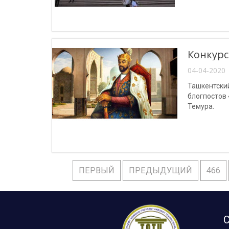
Конкурс
04-04-2020 
Ташкентски
блогпостов
Темура.
ПЕРВЫЙ
ПРЕДЫДУЩИЙ
466
С