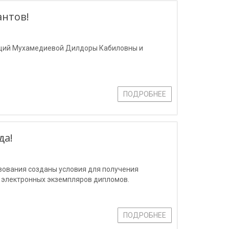
антов!
таций Мухамедиевой Дилдоры Кабиловны и
ПОДРОБНЕЕ
да!
зования созданы условия для получения
 электронных экземпляров дипломов.
ПОДРОБНЕЕ