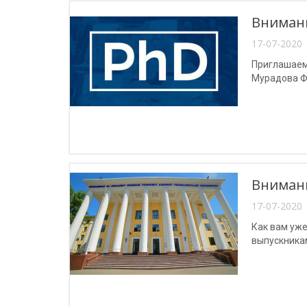
Внимани
17-07-2020 
Приглашаем
Мурадова Ф
Внимани
17-07-2020 
Как вам уже
выпускника