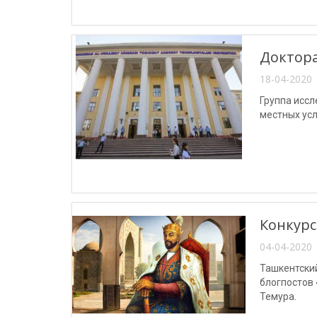
Доктора
18-04-2020 
Группа исс
местных усл
Конкурс
04-04-2020 
Ташкентски
блогпостов
Темура.