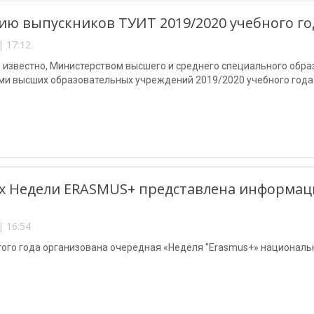
ю выпускников ТУИТ 2019/2020 учебного го
| 17:12
 известно, Министерством высшего и среднего специального обра
ми высших образовательных учреждений 2019/2020 учебного года
х Недели ERASMUS+ представлена информаци
| 16:54
того года организована очередная «Неделя "Erasmus+» националь