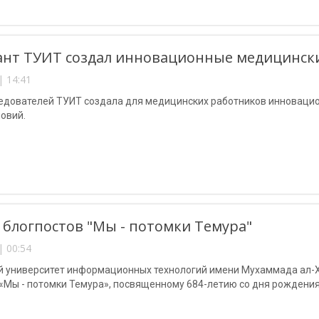
нт ТУИТ создал инновационные медицински
| 14:41
ледователей ТУИТ создала для медицинских работников инновацио
овий.
 блогпостов "Мы - потомки Темура"
| 00:54
й университет информационных технологий имени Мухаммада ал-Х
 «Мы - потомки Темура», посвященному 684-летию со дня рождени