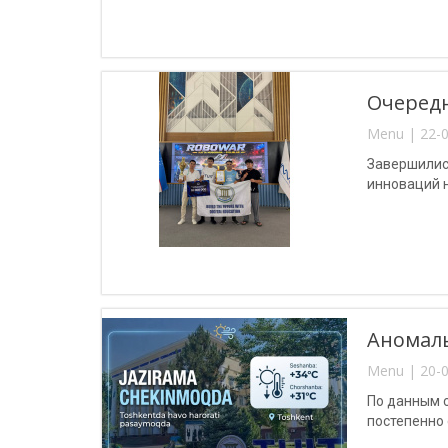
Очередн
Menu | 22-0
Завершилис
инноваций 
Аномаль
Menu | 20-0
По данным с
постепенно