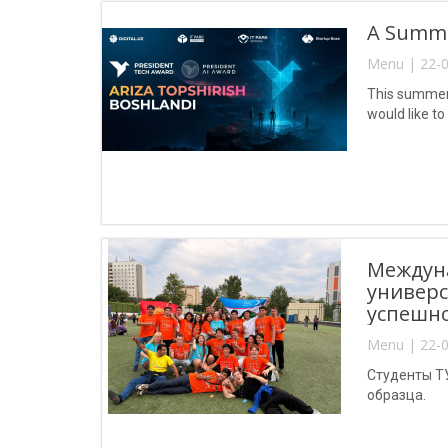
A Summer
Menu | 22-0
This summer 
would like to
Междуна
универс
успешно
Menu | 22-0
Студенты Т
образца.