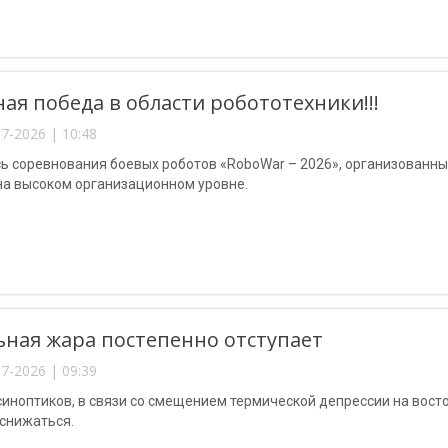
ая победа в области робототехники!!!
7-2026 | 10:48
ь соревнования боевых роботов «RoboWar – 2026», организованны
на высоком организационном уровне.
ная жара постепенно отступает
7-2026 | 09:39
иноптиков, в связи со смещением термической депрессии на вост
 снижаться.