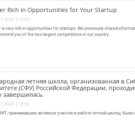
 Rich in Opportunities for Your Startup
7-2026 | 10:53
is very rich in opportunities for startups. We previously shared informa
 remind you of the two largest competitions in our country.
родная летняя школа, организованная в С
итете (СФУ) Российской Федерации, проходивш
 завершилась.
7-2026 | 10:50
УИТ, принимавшие активное участие в работе летней школы, был