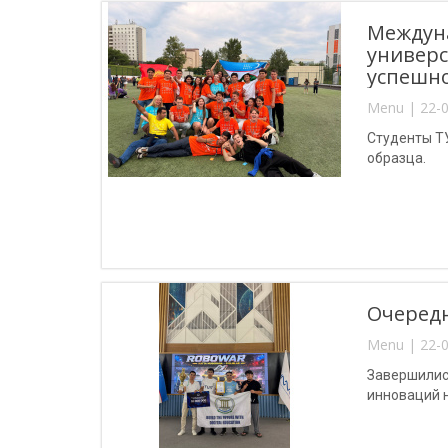
Междуна
универс
успешно
Menu | 22-0
Студенты Т
образца.
Очередн
Menu | 22-0
Завершилис
инноваций 