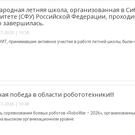
родная летняя школа, организованная в С
итете (СФУ) Российской Федерации, проходивш
 завершилась.
7-2026 | 10:50
УИТ, принимавшие активное участие в работе летней школы, был
ая победа в области робототехники!!!
7-2026 | 10:48
ь соревнования боевых роботов «RoboWar – 2026», организованны
на высоком организационном уровне.