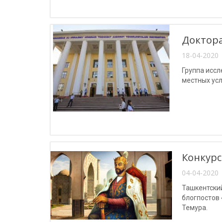
Доктора
18-04-2020 
Группа исс
местных усл
Конкурс
04-04-2020 
Ташкентски
блогпостов
Темура.