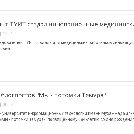
нт ТУИТ создал инновационные медицински
| 14:41
ледователей ТУИТ создала для медицинских работников инновацио
овий.
 блогпостов "Мы - потомки Темура"
| 00:54
й университет информационных технологий имени Мухаммада ал-Х
 «Мы - потомки Темура», посвященному 684-летию со дня рождени