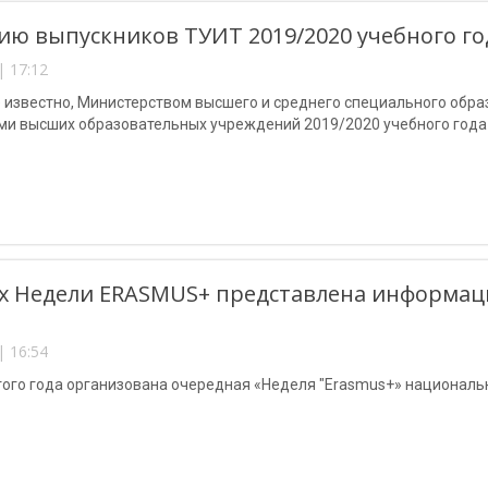
ю выпускников ТУИТ 2019/2020 учебного го
| 17:12
 известно, Министерством высшего и среднего специального обра
ми высших образовательных учреждений 2019/2020 учебного года
х Недели ERASMUS+ представлена информаци
| 16:54
того года организована очередная «Неделя "Erasmus+» националь