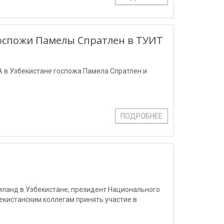
оспожи Памелы Спратлен в ТУИТ
 в Узбекистане госпожа Памела Спратлен и
ПОДРОБНЕЕ
иланд в Узбекистане, президент Национального
екистанским коллегам принять участие в