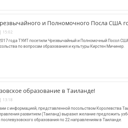
резвычайного и Полномочного Посла США г
| 15:02
 2017 года ТУИТ посетили Чрезвычайный и Полномочный Посол США
сольства по вопросам образования и культуры Кирстен Мичинер.
зовское образование в Таиланде!
| 13:18
твии с информацией, представленной посольством Королевства Та
управления развитием (Таиланд) выразил желание предложить узб
послевузовского образования по 22 направлениям в Таиланде.