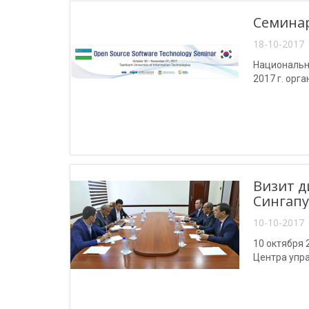
Семинар
18-10-2017 
Национально
2017 г. орг
Визит д
Сингапу
10-10-2017 
10 октября
Центра упр