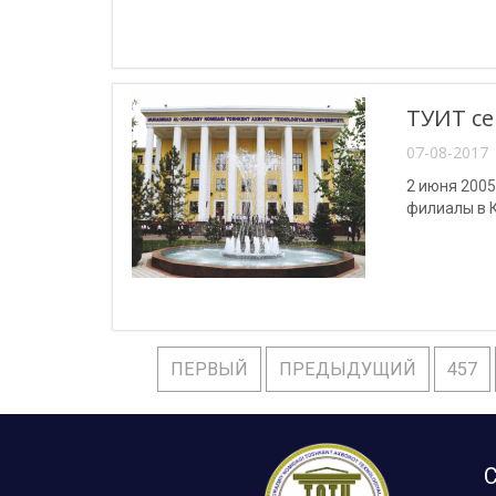
ТУИТ се
07-08-2017 
2 июня 2005
филиалы в К
ПЕРВЫЙ
ПРЕДЫДУЩИЙ
457
С