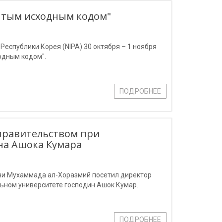
ытым исходным кодом"
еспублики Корея (NIPA) 30 октября – 1 ноября
одным кодом".
ПОДРОБНЕЕ
правительством при
на Ашока Кумара
ени Мухаммада ал-Хоразмий посетил директор
ьном университете господин Ашок Кумар.
ПОДРОБНЕЕ