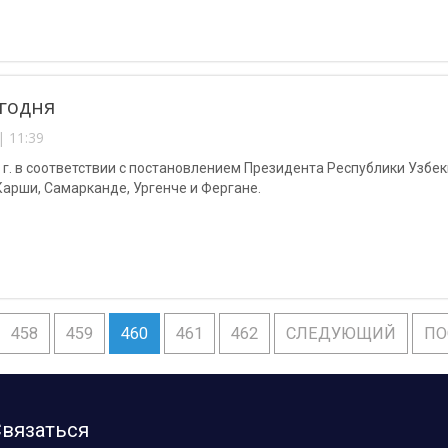
годня
| 11:39
 г. в соответствии с постановлением Президента Республики Узб
арши, Самарканде, Ургенче и Фергане.
458
459
460
461
462
СЛЕДУЮЩИЙ
ПО
вязаться