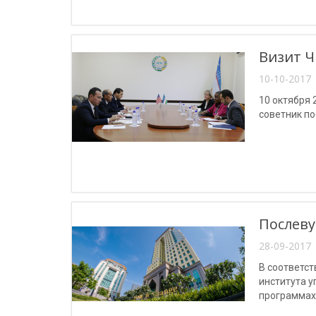
Визит Ч
10-10-2017 
10 октября
советник по
Послеву
28-09-2017 
В соответс
института 
программах 