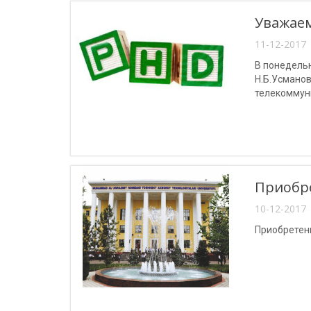
Уважаем
11-12-2017 
В понедельн
Н.Б.Усманов
телекоммун
структурах".
Приобре
10-12-2017 
Приобретен