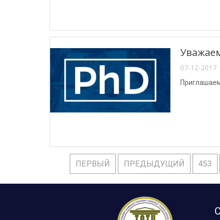
Уважае
07-12-2017 
Приглашаем
ПЕРВЫЙ
ПРЕДЫДУЩИЙ
453
С