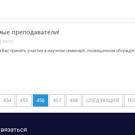
мые преподаватели!
| 08:55
 Вас принять участие в научном семинаре, посвященном обсужде
454
455
456
457
458
СЛЕДУЮЩИЙ
ПО
вязаться