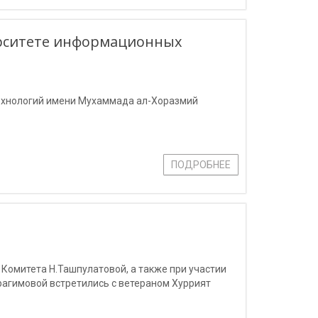
ерситете информационных
ехнологий имени Мухаммада ал-Хоразмий
ПОДРОБНЕЕ
Комитета Н.Ташпулатовой, а также при участии
агимовой встретились с ветераном Хуррият