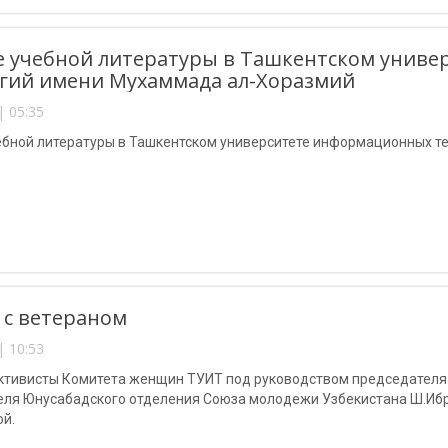
 учебной литературы в Ташкентском унив
гий имени Мухаммада ал-Хоразмий
| 05:35
ебной литературы в Ташкентском университете информационных т
 с ветераном
| 10:53
активисты Комитета женщин ТУИТ под руководством председателя 
еля Юнусабадского отделения Союза молодежи Узбекистана Ш.Ибр
й.