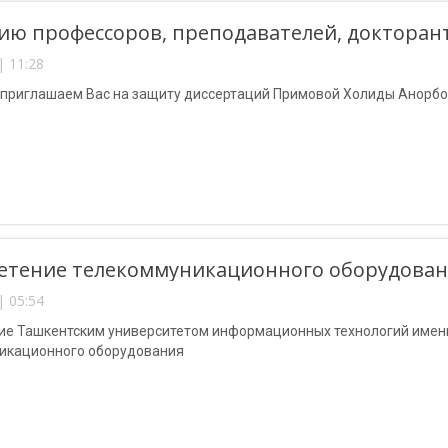
ю профессоров, преподавателей, докторант
| 11:28
 приглашаем Вас на защиту диссертаций Примовой Холиды Анорбо
етение телекоммуникационного оборудова
| 05:54
ие Ташкентским университетом информационных технологий име
икационного оборудования