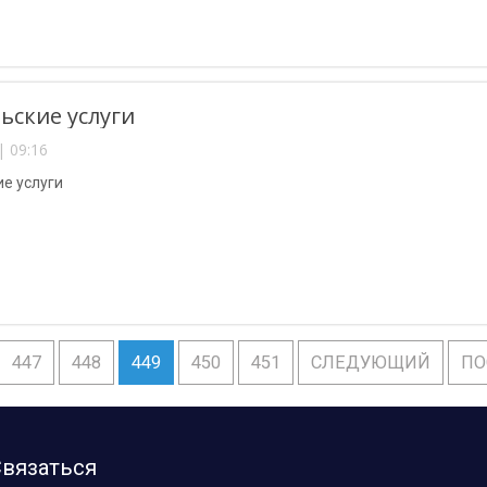
ьские услуги
| 09:16
е услуги
447
448
449
450
451
СЛЕДУЮЩИЙ
ПО
вязаться