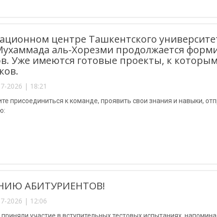
ационном центре Ташкентского университ
ухаммада аль-Хорезми продолжается форми
в. Уже имеются готовые проекты, к которы
ков.
7-2026 | 18:21
ите присоединиться к команде, проявить свои знания и навыки, 
ю:
НИЮ АБИТУРИЕНТОВ!
7-2026 | 12:06
 приняли участие в вступительных тестовых испытаниях, напомин