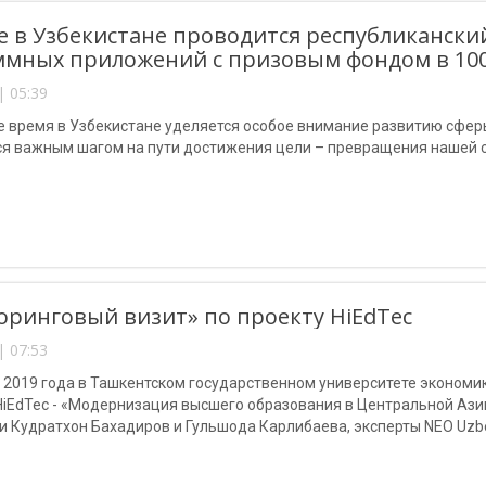
 в Узбекистане проводится республиканский
мных приложений с призовым фондом в 100
| 05:39
 время в Узбекистане уделяется особое внимание развитию сферы
ся важным шагом на пути достижения цели – превращения нашей с
ринговый визит» по проекту HiEdTec
| 07:53
 2019 года в Ташкентском государственном университете экономи
HiEdTec - «Модернизация высшего образования в Центральной Ази
 Кудратхон Бахадиров и Гульшода Карлибаева, эксперты NEO Uzbe