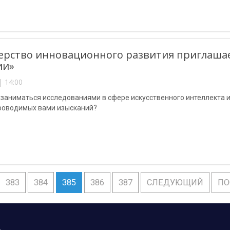
рство инновационного развития приглашае
ии»
| 14:00
заниматься исследованиями в сфере искусственного интеллекта и
оводимых вами изысканий?
383
384
385
386
387
СЛЕДУЮЩИЙ
ПО