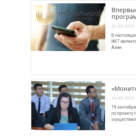
Впервые
програм
25-09-2019 
В настоящее
ИКТ являет
Азии.
«Монито
24-09-2019 
19 сентября
по проекту 
осуществили