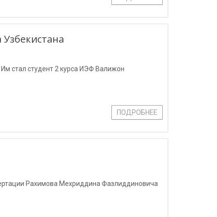
а Узбекистана
 Им стал студент 2 курса ИЭФ Валижон
ПОДРОБНЕЕ
сертации Рахимова Мехриддина Фазлиддиновича