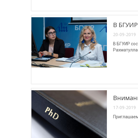
В БГУИР
20-09-2019 
В БГУИР сос
Рахматулла
Внимани
17-09-2019 
Приглашаем