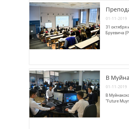
Препода
01-11-2019 
31 октября 
Бруевича (
В Муйна
01-11-2019 
В Муйнакско
"Future Muy