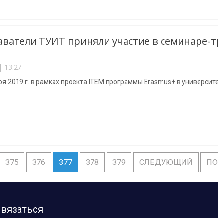
ватели ТУИТ приняли участие в семинаре-т
| 13:27
ря 2019 г. в рамках проекта ITEM программы Erasmus+ в университ
375
376
377
378
379
СЛЕДУЮЩИЙ
ПО
вязаться