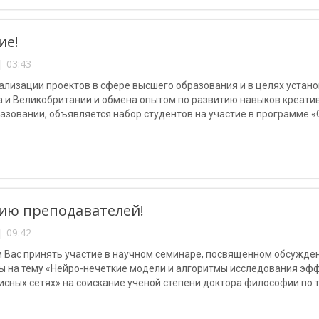
ие!
| 03:43
ализации проектов в сфере высшего образования и в целях устан
а и Великобритании и обмена опытом по развитию навыков креати
зовании, объявляется набор студентов на участие в программе «Cr
 инициатив по развитию навыков креативного предпринимательст
ию преподавателей!
| 09:42
 Вас принять участие в научном семинаре, посвященном обсужде
ы на тему «Нейро-нечеткие модели и алгоритмы исследования эф
сных сетях» на соискание ученой степени доктора философии по 
 «Телекоммуникационные и компьютерные системы, телекоммуника
ние информации».