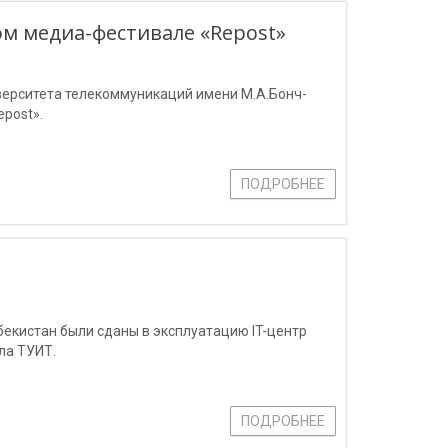
м медиа-фестивале «Repost»
иверситета телекоммуникаций имени М.А.Бонч-
post».
ПОДРОБНЕЕ
екистан были сданы в эксплуатацию IT-центр
ла ТУИТ.
ПОДРОБНЕЕ