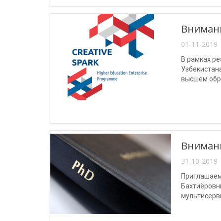
Вниман
01-11-2019 
В рамках ре
Узбекистан
высшем обра
реализации
Вниман
31-10-2019 
Приглашаем
Бахтиёровн
мультисерви
05.04.01 –
Распределе