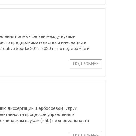
овления прямых связей между вузами
вного предпринимательства и инновации в
eative Spark» 2019-2020 гг. по поддержке и
ва, предусматривает:
ПОДРОБНЕЕ
нию диссертации Шербобоевой Гулрух
фективности процессов управления в
техническим наукам (PhD) по специальности
ционные сети и информационные устройства.
ПОДРОБНЕЕ