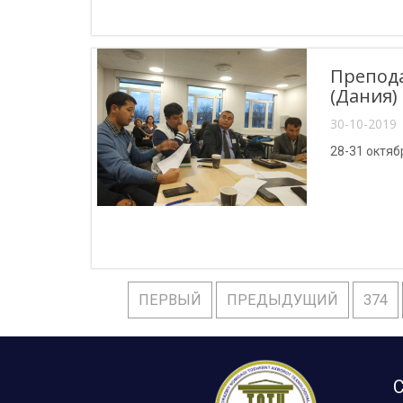
Препода
(Дания)
30-10-2019 
28-31 октяб
ПЕРВЫЙ
ПРЕДЫДУЩИЙ
374
С