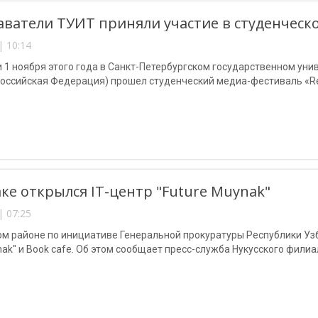
ватели ТУИТ приняли участие в студенческо
| 10:14
и 1 ноября этого года в Санкт-Петербургском государственном ун
Российская Федерация) прошел студенческий медиа-фестиваль «Re
ке открылся IT-центр "Future Muynak"
| 07:25
м районе по инициативе Генеральной прокуратуры Республики Узб
nak" и Book cafe. Об этом сообщает пресс-служба Нукусского филиа