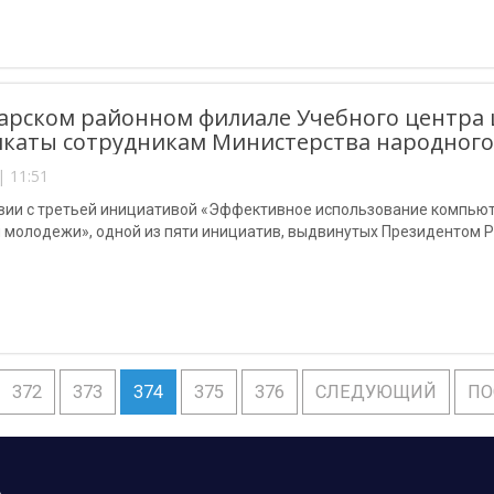
арском районном филиале Учебного центра
каты сотрудникам Министерства народного
| 11:51
твии с третьей инициативой «Эффективное использование компью
 молодежи», одной из пяти инициатив, выдвинутых Президентом Р
372
373
374
375
376
СЛЕДУЮЩИЙ
ПО