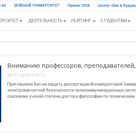
-44
ЗЕЛЁНЫЙ УНИВЕРСИТЕТ
Прием-2026
Центр «Шаг в будущ
ЕРСИТЕТ
ДЕЯТЕЛЬНОСТЬ
РЕЙТИНГ
СТУДЕНТАМ
Вниманию профессоров, преподавателей,
20-11-2019 | 06:12
Приглашаем Вас на защиту диссертации Алламуратовой Зами
электромагнитной безопасности телекоммуникационных систе
соискание ученой степени доктора философии по техническим н
«Телекоммуникационные и компьютерные системы, сети и уст
информации».