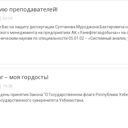
ию преподавателей!
| 03:59
 Вас на защиту диссертации Султанова Муроджона Бахтяровича н
ского менеджмента на предприятиях АК «Узнефтегаздобыча»» на 
хническим наукам по специальности 05.01.02 – «Системный анализ
г – моя гордость!
| 10:38
 день принятия Закона “О Государственном флаге Республики Узбе
осударственного суверенитета Узбекистана.