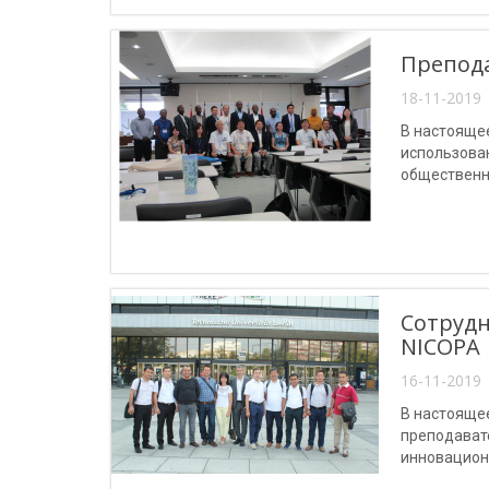
Препода
18-11-2019 
В настоящее
использова
общественн
Сотрудн
NICOPA
16-11-2019 
В настояще
преподават
инновационн